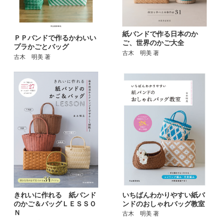
紙バンドで作る日本のか
ＰＰバンドで作るかわいい
ご、世界のかご大全
プラかごとバッグ
古木 明美 著
古木 明美 著
いちばんわかりやすい紙バ
きれいに作れる 紙バンド
ンドのおしゃれバッグ教室
のかご＆バッグＬＥＳＳＯ
Ｎ
古木 明美 著