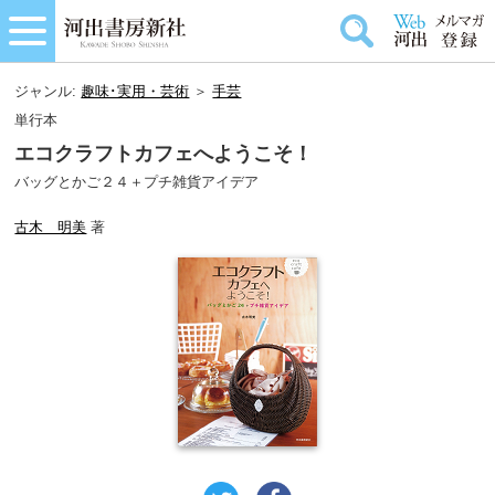
ジャンル:
趣味･実用・芸術
＞
手芸
単行本
エコクラフトカフェへようこそ！
バッグとかご２４＋プチ雑貨アイデア
古木 明美
著