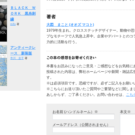
ＢＬＡＣＫ Ｗ
ＯＲＫ 黒糸刺
繍
mifu
著
大図 まこと (オオズ マコト)
1979年生まれ。クロスステッチデザイナー。動物や
プなモチーフで人気急上昇中。企業やデパートとのコ
力的に活動を行う。
アンティークレ
ース 新装版
市川 圭子
著
本書をお読みになったご意見・ご感想などをお気軽に
投稿された内容は、弊社ホームページや新聞・雑誌広
す。
※は必須項目です。恐縮ですが、必ずご記入をお願い
※こちらにお送り頂いたご質問やご要望などに関しま
あしからず、ご了承ください。お問い合わせは、
こち
お名前 (ハンドルネーム）※
本文※
メールアドレス（公開されません）