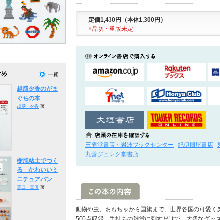
定価1,430円（本体1,300円）
×品切・重版未定
越膳夕香のがま
ぐちの本
越膳 夕香
著
三省堂書店・岩波ブックセンター
紀伊國屋書店
丸善ジュンク堂書店
樹脂粘土でつく
る かわいいミ
ニチュアパン
関口 真優
著
動物や虫、おもちゃから国旗まで、世界各国の可愛く
500点収録。手持ちの雑貨に刺すだけで、大切なグッ