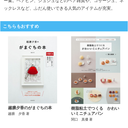
ー集。ヘアピン、シュシュなどのヘア雑貨や、コサージュ、ネ
ックレスなど、ふだん使いできる人気のアイテムが充実。
こちらもおすすめ
越膳夕香のがまぐちの本
樹脂粘土でつくる かわい
いミニチュアパン
越膳 夕香 著
関口 真優 著