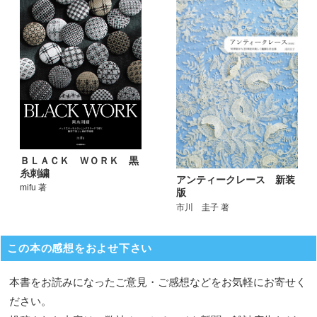
ＢＬＡＣＫ ＷＯＲＫ 黒
糸刺繍
アンティークレース 新装
mifu 著
版
市川 圭子 著
この本の感想をおよせ下さい
本書をお読みになったご意見・ご感想などをお気軽にお寄せく
ださい。