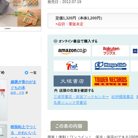
発売日：2012.07.19
定価1,320円（本体1,200円）
×品切・重版未定
越膳夕香のがま
ぐちの本
越膳 夕香
著
三省堂書店・岩波ブックセンター
紀伊國屋書店
丸善ジュンク堂書店
樹脂粘土でつく
る かわいいミ
簡単！便利！ワンコイン！ 保冷・保温ができる100