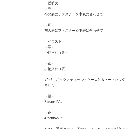
・説明文
（誤）
布の裏にファスナーを中表に合わせて
（正）
布の表にファスナーを中表に合わせて
・イラスト
（誤）
小物入れ（裏）
（正）
小物入れ（表）
○P43 ボックスティッシュケース付きトートバッグ
ました
（誤）
2.5cm×27cm
（正）
4.5cm×27cm