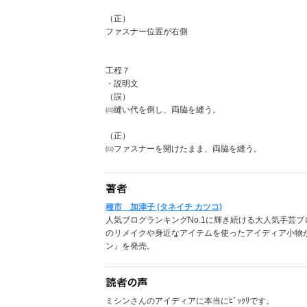
（正）
ファスナー位置が右側
工程７
・説明文
（誤）
㈰縫い代を倒し、両脇を縫う。
（正）
㈰ファスナーを開けたまま、両脇を縫う。
種市 加津子 (タネイチ カツコ)
人気ブログランキングNo.1に輝き続ける大人気手芸ブ
のリメイクや身近なアイテムを使ったアイディア小物が
ン』を発売。
ミシンさんのアイディアに本当にﾋﾞｯｸﾘです。