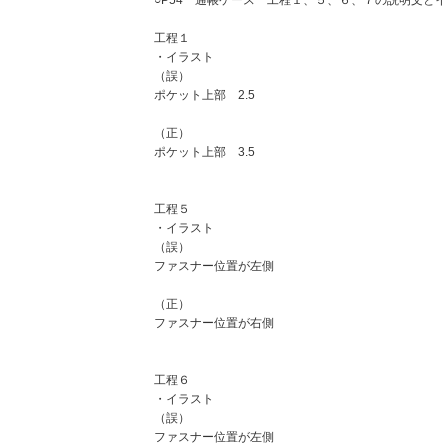
○P54 通帳ケース 工程１、５、６、７の説明文と
工程１
・イラスト
（誤）
ポケット上部 2.5
（正）
ポケット上部 3.5
工程５
・イラスト
（誤）
ファスナー位置が左側
（正）
ファスナー位置が右側
工程６
・イラスト
（誤）
ファスナー位置が左側