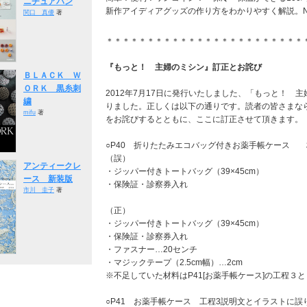
ニチュアパン
新作アイディアグッズの作り方をわかりやすく解説。
関口 真優
著
＊＊＊＊＊＊＊＊＊＊＊＊＊＊＊＊＊＊＊＊＊＊＊＊
『もっと！ 主婦のミシン』訂正とお詫び
ＢＬＡＣＫ Ｗ
ＯＲＫ 黒糸刺
2012年7月17日に発行いたしました、「もっと！ 
繍
りました。正しくは以下の通りです。読者の皆さまな
mifu
著
をお詫びするとともに、ここに訂正させて頂きます。
○P40 折りたたみエコバッグ付きお薬手帳ケース
（誤）
アンティークレ
・ジッパー付きトートバッグ（39×45cm）
ース 新装版
・保険証・診察券入れ
市川 圭子
著
（正）
・ジッパー付きトートバッグ（39×45cm）
・保険証・診察券入れ
・ファスナー…20センチ
・マジックテープ（2.5cm幅）…2cm
※不足していた材料はP41[お薬手帳ケース]の工程３
○P41 お薬手帳ケース 工程3説明文とイラストに誤