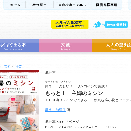
用・芸術
＞
手芸
単行本
モットシュフノミシン
簡単！ 楽しい！ ワンコインで完成！
もっと！ 主婦のミシン
１００均リメイクでできる！ 便利な袋小物とアイデ
種市 加津子
著
単行本 B5 ● 64ページ
ISBN：978-4-309-28327-2 ● Cコード：0077