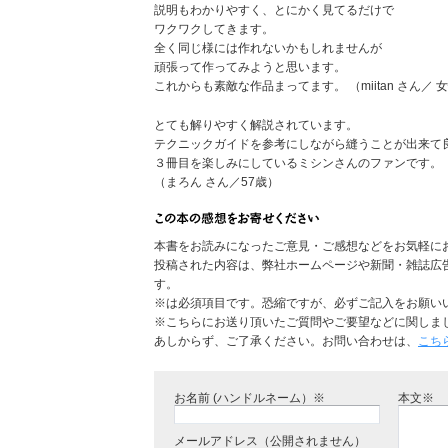
説明もわかりやすく、とにかく見てるだけで
ワクワクしてきます。
全く同じ様には作れないかもしれませんが
頑張って作ってみようと思います。
これからも素敵な作品まってます。 （miitan さん／ 
とても解りやすく解説されています。
テクニックガイドを参考にしながら縫うことが出来て
３冊目を楽しみにしているミシンさんのファンです。
（まろん さん／57歳）
本書をお読みになったご意見・ご感想などをお気軽に
投稿された内容は、弊社ホームページや新聞・雑誌広
す。
※は必須項目です。恐縮ですが、必ずご記入をお願い
※こちらにお送り頂いたご質問やご要望などに関しま
あしからず、ご了承ください。お問い合わせは、
こち
お名前 (ハンドルネーム）※
本文※
メールアドレス（公開されません）