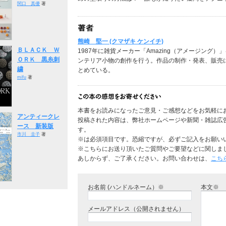
関口 真優
著
熊崎 堅一 (クマザキ ケンイチ)
ＢＬＡＣＫ Ｗ
1987年に雑貨メーカー「Amazing（アメージング
ＯＲＫ 黒糸刺
ンテリア小物の創作を行う。作品の制作・発表、販売
繍
とめている。
mifu
著
本書をお読みになったご意見・ご感想などをお気軽に
アンティークレ
投稿された内容は、弊社ホームページや新聞・雑誌広
ース 新装版
す。
市川 圭子
著
※は必須項目です。恐縮ですが、必ずご記入をお願い
※こちらにお送り頂いたご質問やご要望などに関しま
あしからず、ご了承ください。お問い合わせは、
こち
お名前 (ハンドルネーム）※
本文※
メールアドレス（公開されません）