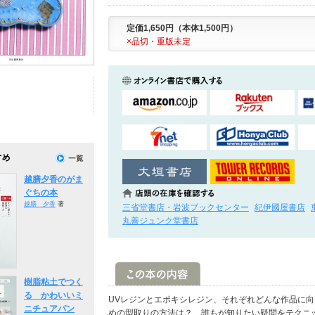
定価1,650円（本体1,500円）
×品切・重版未定
越膳夕香のがま
ぐちの本
越膳 夕香
著
三省堂書店・岩波ブックセンター
紀伊國屋書店
丸善ジュンク堂書店
樹脂粘土でつく
る かわいいミ
UVレジンとエポキシレジン、それぞれどんな作品に
ニチュアパン
めの型取りの方法は？ 誰もが知りたい疑問をテクニ