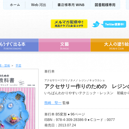
用・芸術
＞
手芸
単行本
アクセサリーヅクリノタメノ レジンノキョウカショ
アクセサリー作りのための レジン
いちばんわかりやすいテクニック・レッスン 初級か
熊崎 堅一
監修
単行本 B5変形 ● 96ページ
ISBN：978-4-309-28386-9 ● Cコード：0077
発売日：2013.07.24