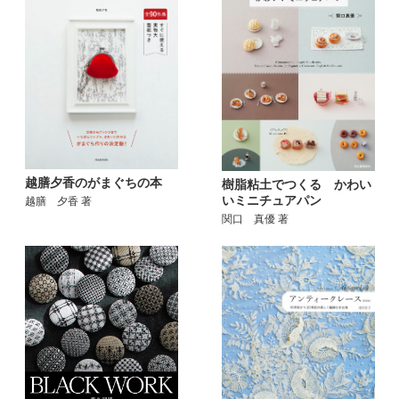
越膳夕香のがまぐちの本
樹脂粘土でつくる かわい
いミニチュアパン
越膳 夕香 著
関口 真優 著