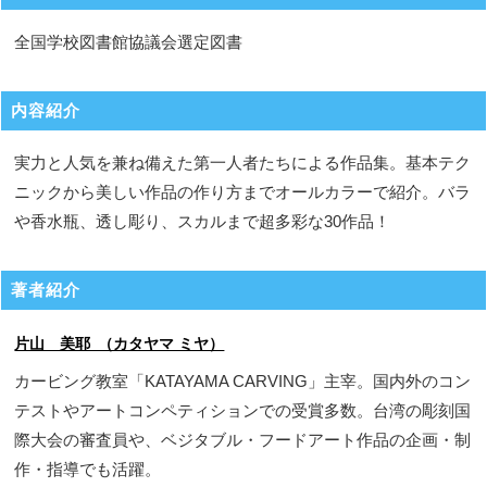
全国学校図書館協議会選定図書
内容紹介
実力と人気を兼ね備えた第一人者たちによる作品集。基本テク
ニックから美しい作品の作り方までオールカラーで紹介。バラ
や香水瓶、透し彫り、スカルまで超多彩な30作品！
著者紹介
片山 美耶 （カタヤマ ミヤ）
カービング教室「KATAYAMA CARVING」主宰。国内外のコン
テストやアートコンペティションでの受賞多数。台湾の彫刻国
際大会の審査員や、ベジタブル・フードアート作品の企画・制
作・指導でも活躍。