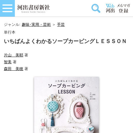
ジャンル:
趣味･実用・芸術
＞
手芸
単行本
いちばんよくわかるソープカービングＬＥＳＳＯＮ
片山 美耶
著
智美
著
森田 美穂
著