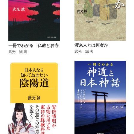
渡来人とは何者か
一冊でわかる 仏教とお寺
武光 誠 著
武光 誠 著