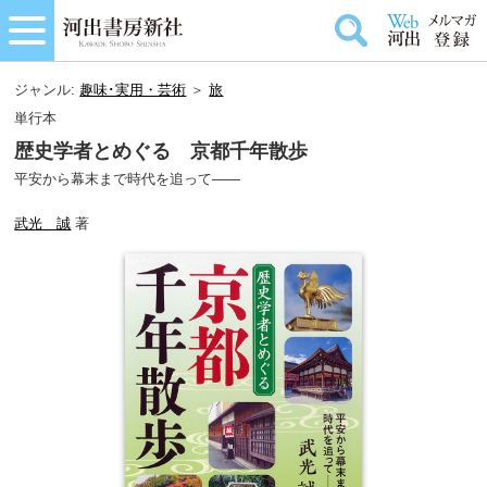
ジャンル:
趣味･実用・芸術
＞
旅
単行本
歴史学者とめぐる 京都千年散歩
平安から幕末まで時代を追って――
武光 誠
著