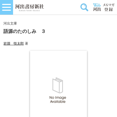
河出文庫
語源のたのしみ ３
岩淵 悦太郎
著