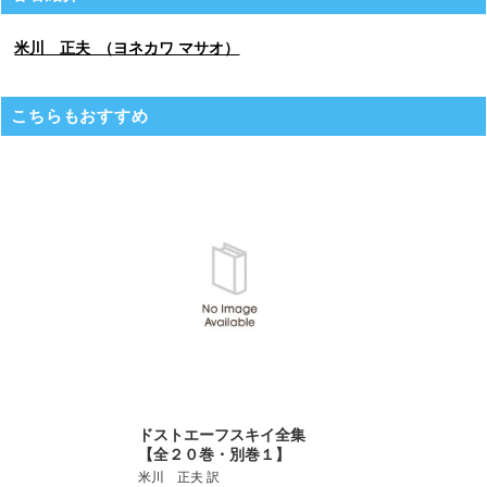
米川 正夫 （ヨネカワ マサオ）
こちらもおすすめ
ドストエーフスキイ全集
【全２０巻・別巻１】
米川 正夫 訳