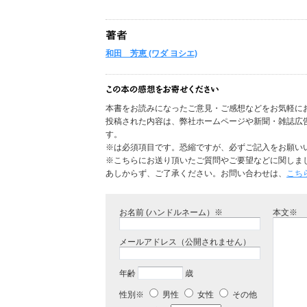
和田 芳恵 (ワダ ヨシエ)
本書をお読みになったご意見・ご感想などをお気軽に
投稿された内容は、弊社ホームページや新聞・雑誌広
す。
※は必須項目です。恐縮ですが、必ずご記入をお願い
※こちらにお送り頂いたご質問やご要望などに関しま
あしからず、ご了承ください。お問い合わせは、
こち
お名前 (ハンドルネーム）※
本文※
メールアドレス（公開されません）
年齢
歳
性別※
男性
女性
その他