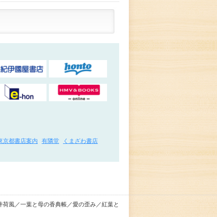
東京都書店案内
有隣堂
くまざわ書店
井荷風／一葉と母の香典帳／愛の歪み／紅葉と