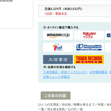
定価4,325円（本体3,932円）
×品切・重版未定
三省堂書店・岩波ブックセンター
紀伊國屋書店
丸善ジュンク堂書店
ひとつの文壇史／自伝抄／順番が来るまで／年譜／永
一葉／消え残る色気／心の灯／他