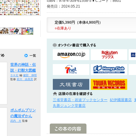
ISBN：978-4-309-61558-5 ● Cコード：8601
発売日：2024.05.21
定価5,390円（本体4,900円）
○在庫あり
世界の神話・伝
説・幻獣大図鑑
ＤＫ社
編
健部 伸明
監修
府川 由美恵
訳
三省堂書店・岩波ブックセンター
紀伊國屋書店
丸善ジュンク堂書店
ポムポムプリン
の魔法ずかん
武内 大
監修