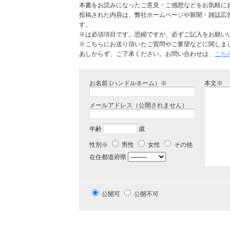
本書をお読みになったご意見・ご感想などをお気軽に
投稿された内容は、弊社ホームページや新聞・雑誌広
す。
※は必須項目です。恐縮ですが、必ずご記入をお願い
※こちらにお送り頂いたご質問やご要望などに関しま
あしからず、ご了承ください。お問い合わせは、
こち
お名前 (ハンドルネーム）※
本文※
メールアドレス（公開されません）
年齢
歳
性別※
男性
女性
その他
在住都道府県
公開可
公開不可