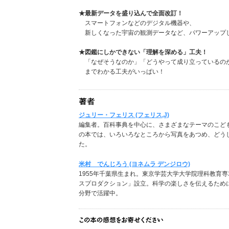
★最新データを盛り込んで全面改訂！
スマートフォンなどのデジタル機器や、
新しくなった宇宙の観測データなど、パワーアップ
★図鑑にしかできない「理解を深める」工夫！
「なぜそうなのか」「どうやって成り立っているの
までわかる工夫がいっぱい！
ジュリー・フェリス (フェリス,J)
編集者。百科事典を中心に、さまざまなテーマのこど
の本では、いろいろなところから写真をあつめ、どう
た。
米村 でんじろう (ヨネムラ デンジロウ)
1955年千葉県生まれ。東京学芸大学大学院理科教育専
スプロダクション」設立。科学の楽しさを伝えるため
分野で活躍中。