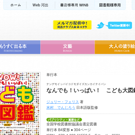
単行本
ナンデモイッパイコドモダイズカンカイテイバン
なんでも！いっぱい！ こども大図
ジュリー・フェリス
著
米村 でんじろう
日本語版監修
全国学校図書館協議会選定図書
単行本 B4変形 ● 304ページ