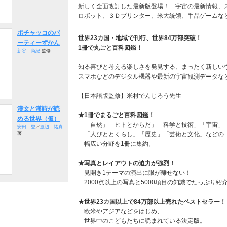
新しく全面改訂した最新版登場！ 宇宙の最新情報、
ロボット、３Ｄプリンター、米大統領、手品ゲームな
ポチャッコのパ
世界23カ国・地域で刊行、世界84万部突破！
ーティーずかん
1冊で丸ごと百科図鑑！
新谷 尚紀
監修
知る喜びと考える楽しさを発見する、まったく新しい
スマホなどのデジタル機器や最新の宇宙観測データな
【日本語版監修】米村でんじろう先生
漢文と漢詩が読
★1冊でまるごと百科図鑑！
める世界（仮）
「自然」「ヒトとからだ」「科学と技術」「宇宙」
安田 登
／
渡辺 祐真
著
「人びととくらし」「歴史」「芸術と文化」などの
幅広い分野を1冊に集約。
★写真とレイアウトの迫力が強烈！
見開き1テーマの演出に眼が離せない！
2000点以上の写真と5000項目の知識でたっぷり紹
★世界23カ国以上で84万部以上売れたベストセラー！
欧米やアジアなどをはじめ、
世界中のこどもたちに読まれている決定版。