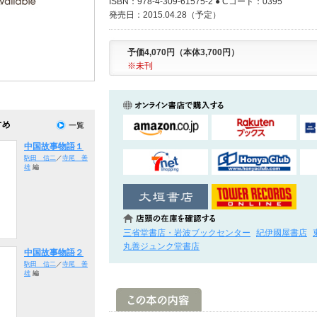
ISBN：978-4-309-61575-2 ● Cコード：0395
発売日：2015.04.28（予定）
予価4,070円（本体3,700円）
※未刊
中国故事物語１
駒田 信二
／
寺尾 善
雄
編
三省堂書店・岩波ブックセンター
紀伊國屋書店
丸善ジュンク堂書店
中国故事物語２
駒田 信二
／
寺尾 善
雄
編