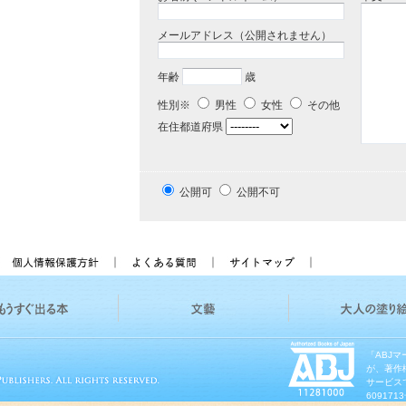
メールアドレス（公開されません）
年齢
歳
性別※
男性
女性
その他
在住都道府県
公開可
公開不可
「ABJ
が、著作
サービス
60917