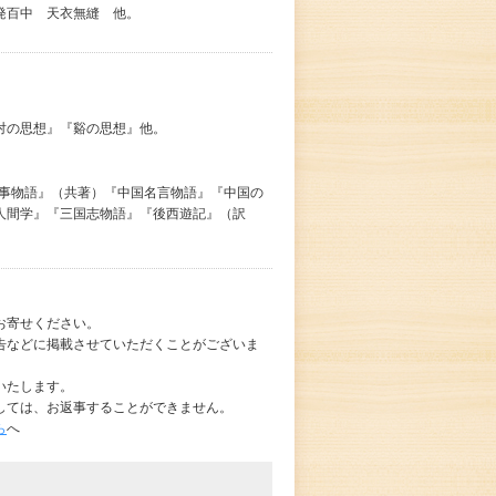
発百中 天衣無縫 他。
『対の思想』『谿の思想』他。
故事物語』（共著）『中国名言物語』『中国の
人間学』『三国志物語』『後西遊記』（訳
お寄せください。
告などに掲載させていただくことがございま
いたします。
しては、お返事することができません。
ら
へ