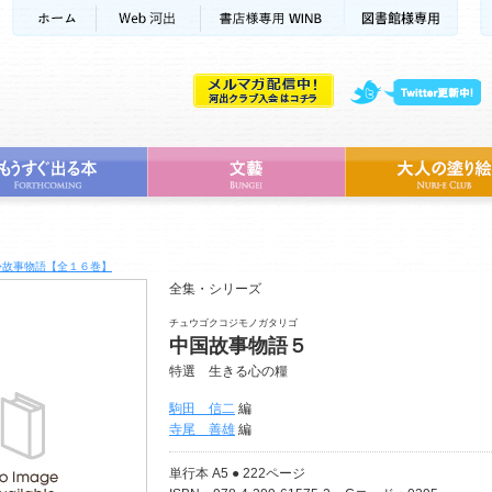
>故事物語【全１６巻】
全集・シリーズ
チュウゴクコジモノガタリゴ
中国故事物語５
特選 生きる心の糧
駒田 信二
編
寺尾 善雄
編
単行本 A5 ● 222ページ