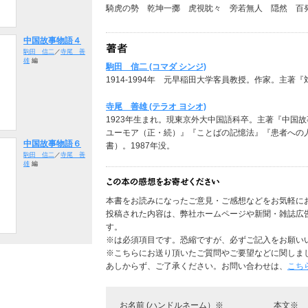
騎虎の勢 乾坤一擲 虎視眈々 旁若無人 隠然 百
中国故事物語４
駒田 信二
／
寺尾 善
雄
編
駒田 信二 (コマダ シンジ)
1914-1994年 元早稲田大学客員教授。作家。主著
寺尾 善雄 (テラオ ヨシオ)
1923年生まれ。現東京外大中国語科卒。主著『中国
ユーモア（正・続）』『ことばの記憶法』『患者への
中国故事物語６
書）。1987年没。
駒田 信二
／
寺尾 善
雄
編
本書をお読みになったご意見・ご感想などをお気軽に
投稿された内容は、弊社ホームページや新聞・雑誌広
す。
※は必須項目です。恐縮ですが、必ずご記入をお願い
※こちらにお送り頂いたご質問やご要望などに関しま
あしからず、ご了承ください。お問い合わせは、
こち
お名前 (ハンドルネーム）※
本文※