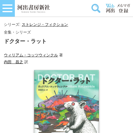
シリーズ:
ストレンジ・フィクション
全集・シリーズ
ドクター・ラット
ウィリアム・コッツウィンクル
著
内田 昌之
訳