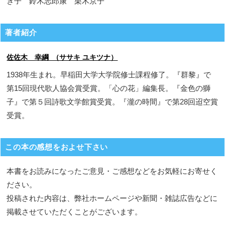
き子 鈴木志郎康 栗木京子
著者紹介
佐佐木 幸綱 （ササキ ユキツナ）
1938年生まれ。早稲田大学大学院修士課程修了。『群黎』で
第15回現代歌人協会賞受賞。「心の花」編集長。『金色の獅
子』で第５回詩歌文学館賞受賞。『瀧の時間』で第28回迢空賞
受賞。
この本の感想をおよせ下さい
本書をお読みになったご意見・ご感想などをお気軽にお寄せく
ださい。
投稿された内容は、弊社ホームページや新聞・雑誌広告などに
掲載させていただくことがございます。