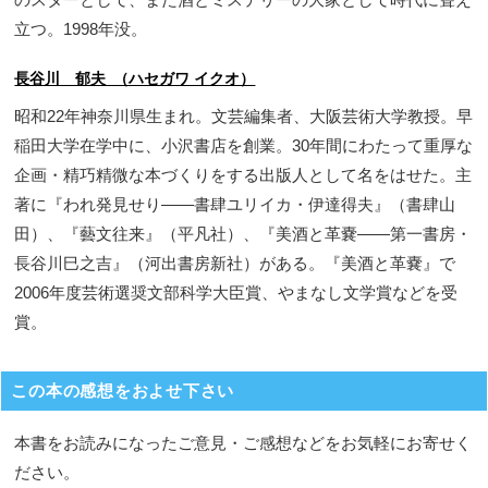
立つ。1998年没。
長谷川 郁夫 （ハセガワ イクオ）
昭和22年神奈川県生まれ。文芸編集者、大阪芸術大学教授。早
稲田大学在学中に、小沢書店を創業。30年間にわたって重厚な
企画・精巧精微な本づくりをする出版人として名をはせた。主
著に『われ発見せり――書肆ユリイカ・伊達得夫』（書肆山
田）、『藝文往来』（平凡社）、『美酒と革嚢――第一書房・
長谷川巳之吉』（河出書房新社）がある。『美酒と革嚢』で
2006年度芸術選奨文部科学大臣賞、やまなし文学賞などを受
賞。
この本の感想をおよせ下さい
本書をお読みになったご意見・ご感想などをお気軽にお寄せく
ださい。