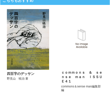
こちらもおすすめ
ｃｏｍｍｏｎｓ ＆ ｓｅ
四百字のデッサン
ｎｓｅ ｍａｎ ＩＳＳＵ
野見山 暁治 著
Ｅ４１
commons＆sense man編集部
編