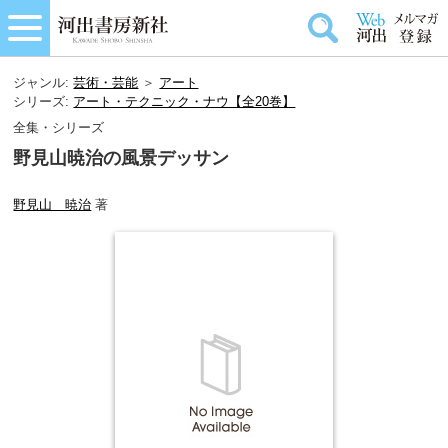
ジャンル:
芸術・芸能
＞
アート
シリーズ:
アート・テクニック・ナウ【全20巻】
全集・シリーズ
野見山暁治の風景デッサン
野見山 暁治
著