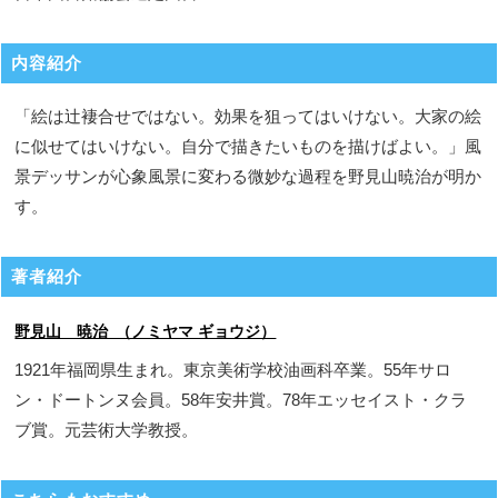
内容紹介
「絵は辻褄合せではない。効果を狙ってはいけない。大家の絵
に似せてはいけない。自分で描きたいものを描けばよい。」風
景デッサンが心象風景に変わる微妙な過程を野見山暁治が明か
す。
著者紹介
野見山 暁治 （ノミヤマ ギョウジ）
1921年福岡県生まれ。東京美術学校油画科卒業。55年サロ
ン・ドートンヌ会員。58年安井賞。78年エッセイスト・クラ
ブ賞。元芸術大学教授。