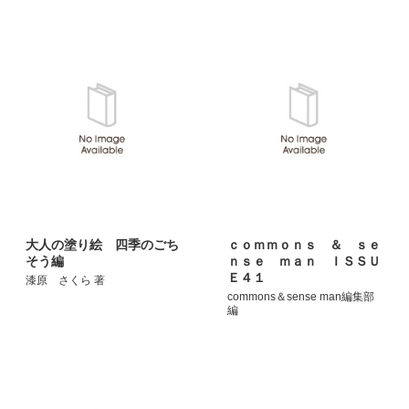
大人の塗り絵 四季のごち
ｃｏｍｍｏｎｓ ＆ ｓｅ
そう編
ｎｓｅ ｍａｎ ＩＳＳＵ
Ｅ４１
漆原 さくら 著
commons＆sense man編集部
編