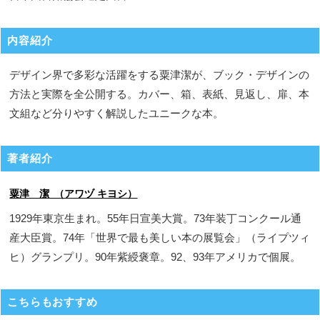
内容紹介
デザイン界で多彩な活躍をする粟津潔が、ブック・デザインの
方法と実際を全公開する。カバー、箱、表紙、見返し、扉、本
文組など分りやすく解説したユニークな本。
著者紹介
粟津 潔 （アワヅ キヨシ）
1929年東京生まれ。55年日宣美大賞。73年装丁コンクール通
産大臣賞。74年「世界で最も美しい本の展覧会」（ライプツィ
ヒ）グランプリ。90年紫綬褒章。92、93年アメリカで個展。
こちらもおすすめ