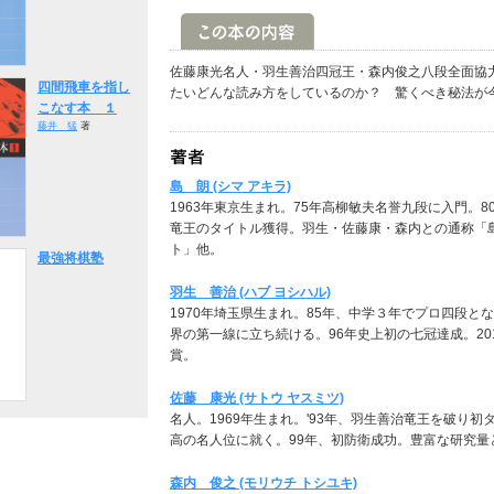
佐藤康光名人・羽生善治四冠王・森内俊之八段全面協
四間飛車を指し
たいどんな読み方をしているのか？ 驚くべき秘法が
こなす本 １
藤井 猛
著
島 朗 (シマ アキラ)
1963年東京生まれ。75年高柳敏夫名誉九段に入門。8
竜王のタイトル獲得。羽生・佐藤康・森内との通称「
ト」他。
最強将棋塾
羽生 善治 (ハブ ヨシハル)
1970年埼玉県生まれ。85年、中学３年でプロ四段と
界の第一線に立ち続ける。96年史上初の七冠達成。20
賞。
佐藤 康光 (サトウ ヤスミツ)
名人。1969年生まれ。'93年、羽生善治竜王を破り
高の名人位に就く。99年、初防衛成功。豊富な研究
森内 俊之 (モリウチ トシユキ)