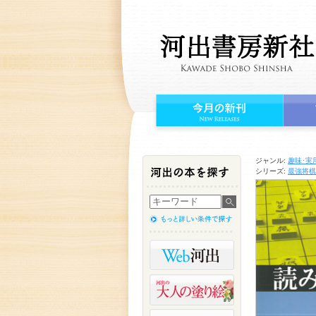
ジャンル:
趣味･実
シリーズ:
最強将棋