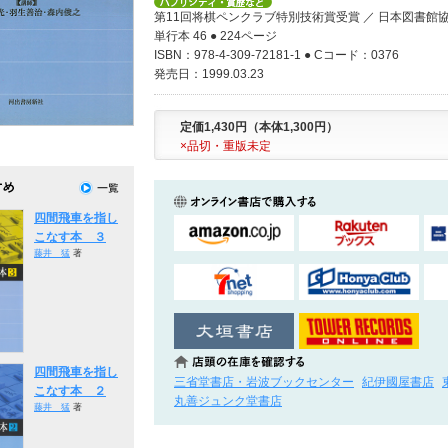
第11回将棋ペンクラブ特別技術賞受賞 ／ 日本図書館
単行本 46 ● 224ページ
ISBN：978-4-309-72181-1 ● Cコード：0376
発売日：1999.03.23
定価1,430円（本体1,300円）
×品切・重版未定
四間飛車を指し
こなす本 ３
藤井 猛
著
四間飛車を指し
三省堂書店・岩波ブックセンター
紀伊國屋書店
こなす本 ２
丸善ジュンク堂書店
藤井 猛
著