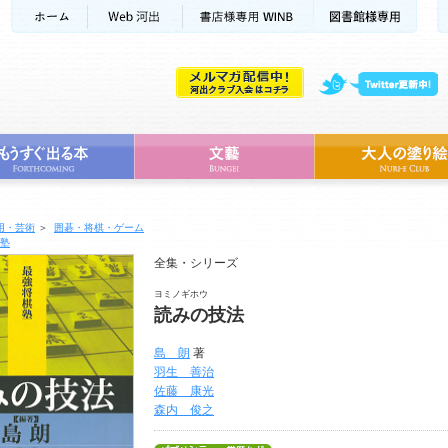
用・芸術
＞
囲碁・将棋・ゲーム
塾
全集・シリーズ
ヨミノギホウ
読みの技法
島 朗
著
羽生 善治
佐藤 康光
森内 俊之