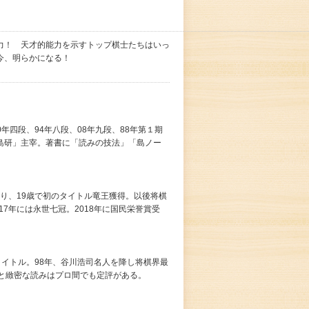
力！ 天才的能力を示すトップ棋士たちはいっ
今、明らかになる！
0年四段、94年八段、08年九段、88年第１期
島研」主宰。著書に「読みの技法」「島ノー
なり、19歳で初のタイトル竜王獲得。以後将棋
17年には永世七冠。2018年に国民栄誉賞受
初タイトル。98年、谷川浩司名人を降し将棋界最
量と緻密な読みはプロ間でも定評がある。