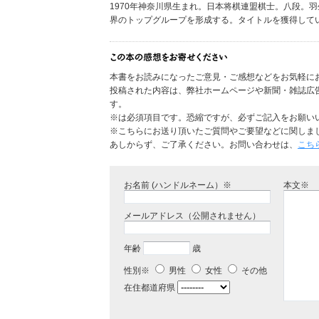
1970年神奈川県生まれ。日本将棋連盟棋士。八段。
界のトップグループを形成する。タイトルを獲得して
本書をお読みになったご意見・ご感想などをお気軽に
投稿された内容は、弊社ホームページや新聞・雑誌広
す。
※は必須項目です。恐縮ですが、必ずご記入をお願い
※こちらにお送り頂いたご質問やご要望などに関しま
あしからず、ご了承ください。お問い合わせは、
こち
お名前 (ハンドルネーム）※
本文※
メールアドレス（公開されません）
年齢
歳
性別※
男性
女性
その他
在住都道府県