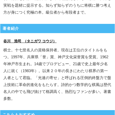
実戦を題材に提示する。知らず知らずのうちに将棋に勝つ考え
方が身につく究極の本。級位者から有段者まで。
著者紹介
谷川 浩司 （タニガワ コウジ）
棋士。十七世名人の資格保持者。現在は王位のタイトルをも
つ。1997年、兵庫県「誉」賞、神戸文化栄誉賞を受賞。1962
年神戸市生まれ。14歳でプロデビュー、21歳で史上最年少名
人に就く（1983年）。以来２０年の長きにわたり棋界の第一
人者として君臨。「光速の寄せ」と呼ばれる圧倒的終盤力で盤
上技術に革命的進化をもたらす。詩的かつ数学的な棋風は歴代
名人の中でも飛び抜けて格調高く、熱烈なファンが多い。著書
多数。
こちらもおすすめ