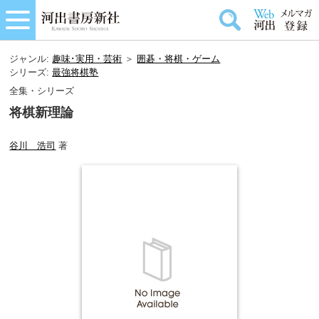
ジャンル:
趣味･実用・芸術
＞
囲碁・将棋・ゲーム
シリーズ:
最強将棋塾
全集・シリーズ
将棋新理論
谷川 浩司
著