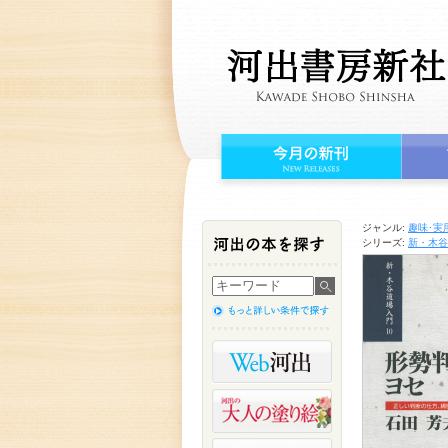
ジャンル:
趣味･実
シリーズ:
新・木谷