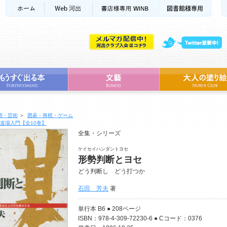
用・芸術
＞
囲碁・将棋・ゲーム
道場入門【全10巻】
全集・シリーズ
ケイセイハンダントヨセ
形勢判断とヨセ
どう判断し どう打つか
石田 芳夫
著
単行本 B6 ● 208ページ
ISBN：978-4-309-72230-6 ● Cコード：0376