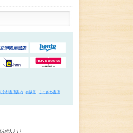
東京都書店案内
有隣堂
くまざわ書店
点を鍛えます》