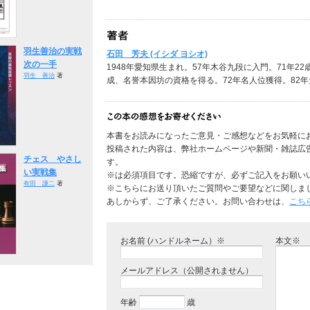
羽生善治の実戦
石田 芳夫 (イシダ ヨシオ)
次の一手
1948年愛知県生まれ。57年木谷九段に入門。71年2
羽生 善治
著
成、名誉本因坊の資格を得る。72年名人位獲得。82
本書をお読みになったご意見・ご感想などをお気軽に
投稿された内容は、弊社ホームページや新聞・雑誌広
チェス やさし
す。
い実戦集
※は必須項目です。恐縮ですが、必ずご記入をお願い
有田 謙二
著
※こちらにお送り頂いたご質問やご要望などに関しま
あしからず、ご了承ください。お問い合わせは、
こち
お名前 (ハンドルネーム）※
本文※
メールアドレス（公開されません）
年齢
歳