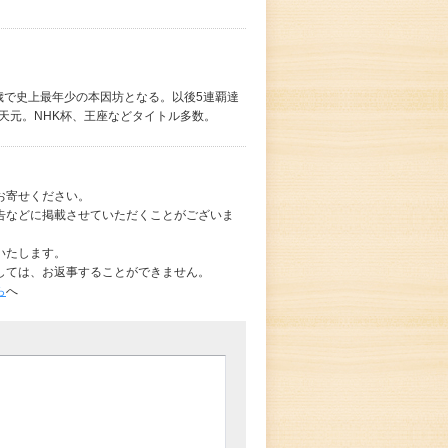
2歳で史上最年少の本因坊となる。以後5連覇達
年天元。NHK杯、王座などタイトル多数。
お寄せください。
告などに掲載させていただくことがございま
いたします。
しては、お返事することができません。
ら
へ