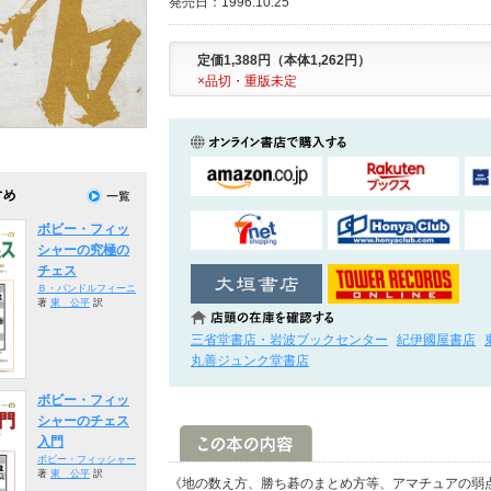
発売日：1996.10.25
定価1,388円（本体1,262円）
×品切・重版未定
ボビー・フィッ
シャーの究極の
チェス
Ｂ・パンドルフィーニ
著
東 公平
訳
三省堂書店・岩波ブックセンター
紀伊國屋書店
丸善ジュンク堂書店
ボビー・フィッ
シャーのチェス
入門
ボビー・フィッシャー
著
東 公平
訳
《地の数え方、勝ち碁のまとめ方等、アマチュアの弱