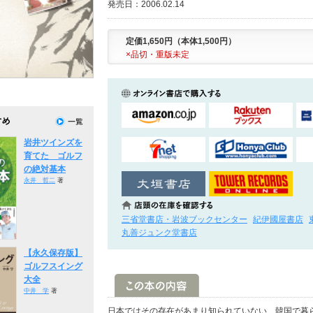
発売日：2006.02.14
定価1,650円（本体1,500円）
×品切・重版未定
岩井ツインズを
育てた ゴルフ
の絶対基本
永井 哲二
著
三省堂書店・岩波ブックセンター
紀伊國屋書店
丸善ジュンク堂書店
【永久保存版】
ゴルフスイング
大全
中井 学
著
日本ではその存在があまり知られていない、韓国で暮