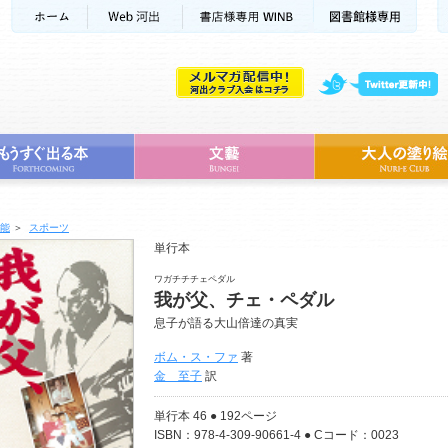
能
＞
スポーツ
単行本
ワガチチチェペダル
我が父、チェ・ペダル
息子が語る大山倍達の真実
ボム・ス・ファ
著
金 至子
訳
単行本 46 ● 192ページ
ISBN：978-4-309-90661-4 ● Cコード：0023