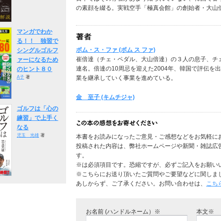
の素顔を綴る。実戦空手「極真会館」の創始者・大山
マンガでわか
る！！ 独習で
ボム・ス・ファ (ボム ス ファ)
シングルゴルフ
崔倍達（チェ・ペダル、大山倍達）の３人の息子、チ
ァーになるため
連名。倍達の10周忌を迎えた2004年、韓国で評伝
のヒント８０
業を継承していく事業を進めている。
A子
著
金 至子 (キムチジャ)
ゴルフは「心の
練習」で上手く
なる
児玉 光雄
著
本書をお読みになったご意見・ご感想などをお気軽に
投稿された内容は、弊社ホームページや新聞・雑誌広
す。
※は必須項目です。恐縮ですが、必ずご記入をお願い
※こちらにお送り頂いたご質問やご要望などに関しま
あしからず、ご了承ください。お問い合わせは、
こち
お名前 (ハンドルネーム）※
本文※