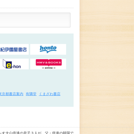
東京都書店案内
有隣堂
くまざわ書店
らす大山倍達の息子３人が、父・倍達の韓国で