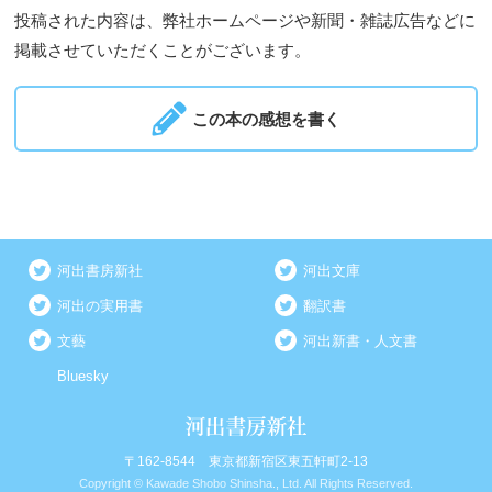
投稿された内容は、弊社ホームページや新聞・雑誌広告などに
掲載させていただくことがございます。
この本の感想を書く
河出書房新社
河出文庫
河出の実用書
翻訳書
文藝
河出新書・人文書
Bluesky
〒162-8544 東京都新宿区東五軒町2-13
Copyright © Kawade Shobo Shinsha., Ltd. All Rights Reserved.