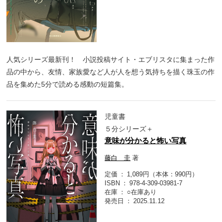
人気シリーズ最新刊！ 小説投稿サイト・エブリスタに集まった作
品の中から、友情、家族愛など人が人を想う気持ちを描く珠玉の作
品を集めた5分で読める感動の短篇集。
児童書
５分シリーズ＋
意味が分かると怖い写真
藤白 圭
著
定価
1,089円（本体：990円）
ISBN
978-4-309-03981-7
在庫
○在庫あり
発売日
2025.11.12