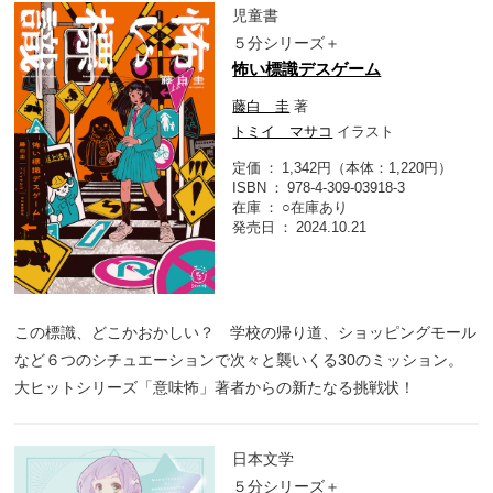
児童書
５分シリーズ＋
怖い標識デスゲーム
藤白 圭
著
トミイ マサコ
イラスト
定価
1,342円（本体：1,220円）
ISBN
978-4-309-03918-3
在庫
○在庫あり
発売日
2024.10.21
この標識、どこかおかしい？ 学校の帰り道、ショッピングモール
など６つのシチュエーションで次々と襲いくる30のミッション。
大ヒットシリーズ「意味怖」著者からの新たなる挑戦状！
日本文学
５分シリーズ＋