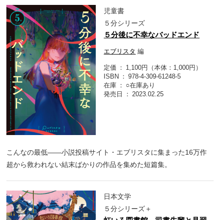
児童書
５分シリーズ
５分後に不幸なバッドエンド
エブリスタ
編
定価
1,100円（本体：1,000円）
ISBN
978-4-309-61248-5
在庫
○在庫あり
発売日
2023.02.25
こんなの最低――小説投稿サイト・エブリスタに集まった16万作
超から救われない結末ばかりの作品を集めた短篇集。
日本文学
５分シリーズ＋