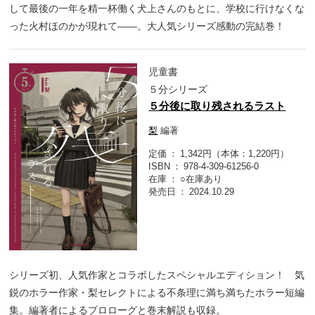
して最後の一年を精一杯働く犬上さんのもとに、学校に行けなくな
った火村ほのかが現れて――。大人気シリーズ感動の完結巻！
児童書
５分シリーズ
５分後に取り残されるラスト
梨
編著
定価
1,342円（本体：1,220円）
ISBN
978-4-309-61256-0
在庫
○在庫あり
発売日
2024.10.29
シリーズ初、人気作家とコラボしたスペシャルエディション！ 気
鋭のホラー作家・梨セレクトによる不条理に満ち満ちたホラー短編
集。編著者によるプロローグと巻末解説も収録。