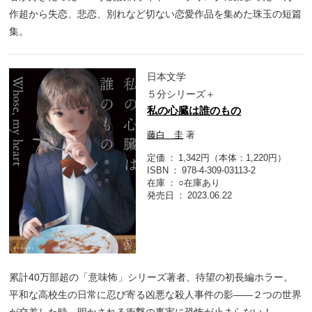
作超から失恋、悲恋、別れなど切ない恋愛作品を集めた珠玉の短篇
集。
日本文学
５分シリーズ＋
私の心臓は誰のもの
藤白 圭
著
定価
1,342円（本体：1,220円）
ISBN
978-4-309-03113-2
在庫
○在庫あり
発売日
2023.06.22
累計40万部超の「意味怖」シリーズ著者、待望の初長編ホラー。
平和な高校生の日常に忍び寄る凶悪な殺人事件の影――２つの世界