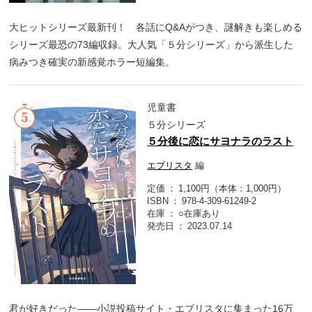
大ヒットシリーズ最新刊！ 各話にQ&Aがつき、謎解きも楽しめる
シリーズ最恐の73編収録。大人気「５分シリーズ」から派生した
病みつき確実の新感覚ホラー短編集。
児童書
５分シリーズ
５分後に恋にサヨナラのラスト
エブリスタ
編
定価
1,100円（本体：1,000円）
ISBN
978-4-309-61249-2
在庫
○在庫あり
発売日
2023.07.14
君が好きだった――小説投稿サイト・エブリスタに集まった16万