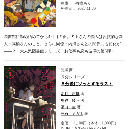
在庫
○在庫あり
発売日
2023.11.30
図書館に勤め始めてから4回目の春。犬上さんの悩みは反抗的な新
人・高橋さんのこと。さらに同僚・内海さんとの関係にも変化が
――？ 大人気図書館シリーズ、お仕事も恋も波瀾の第5弾！
児童書
５分シリーズ
５分後にゾッとするラスト
彩月 志帆
著
鳥谷 綾斗
著
藤白 圭
著
三石 メガネ
著
定価
1,100円（本体：1,000円）
ISBN
978-4-309-61253-9