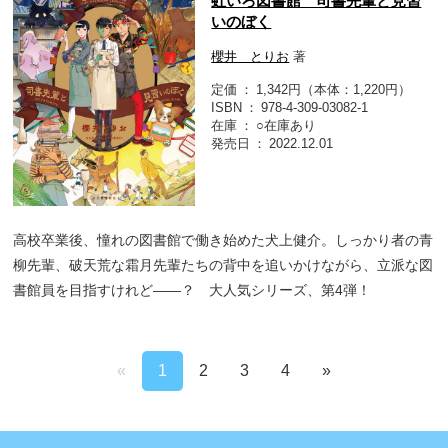
虹いろ図書館 司書先輩と見習
いのぼく
櫻井 とりお
著
定価
1,342円（本体：1,220円）
ISBN
978-4-309-03082-1
在庫
○在庫あり
発売日
2022.12.01
高校卒業後、憧れの図書館で働き始めた犬上健介。しっかり者の青
柳先輩、破天荒な霜月先輩たちの背中を追いかけながら、立派な図
書館員を目指すけれど――？ 大人気シリーズ、第4弾！
«
1
2
3
4
»