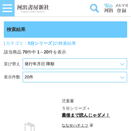
検索結果
[ カテゴリ：
5分シリーズ
]の検索結果
該当商品
70
件中
1
～
20
件を表示
並び替え
表示件数
児童書
５分シリーズ＋
最後まで読んじゃダメ！
ななせハチミツ
著