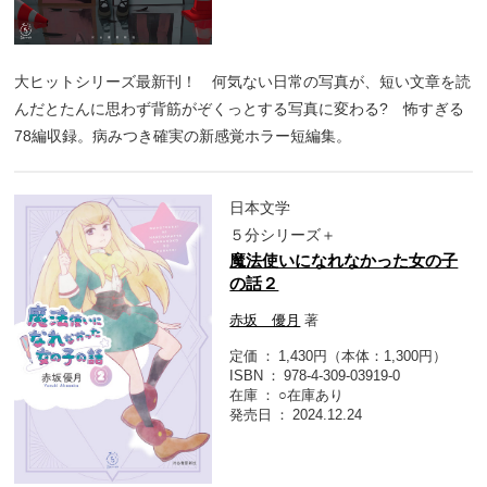
大ヒットシリーズ最新刊！ 何気ない日常の写真が、短い文章を読
んだとたんに思わず背筋がぞくっとする写真に変わる? 怖すぎる
78編収録。病みつき確実の新感覚ホラー短編集。
日本文学
５分シリーズ＋
魔法使いになれなかった女の子
の話２
赤坂 優月
著
定価
1,430円（本体：1,300円）
ISBN
978-4-309-03919-0
在庫
○在庫あり
発売日
2024.12.24