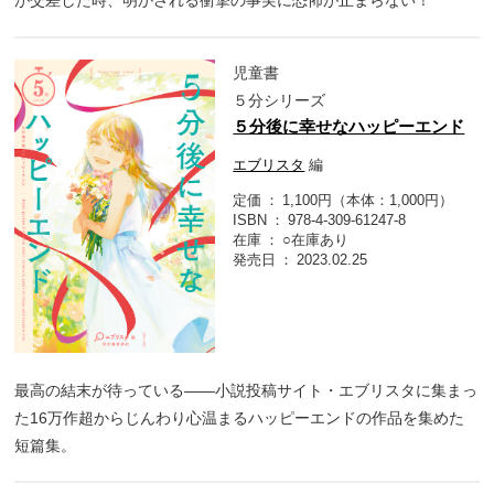
が交差した時、明かされる衝撃の事実に恐怖が止まらない！
児童書
５分シリーズ
５分後に幸せなハッピーエンド
エブリスタ
編
定価
1,100円（本体：1,000円）
ISBN
978-4-309-61247-8
在庫
○在庫あり
発売日
2023.02.25
最高の結末が待っている――小説投稿サイト・エブリスタに集まっ
た16万作超からじんわり心温まるハッピーエンドの作品を集めた
短篇集。