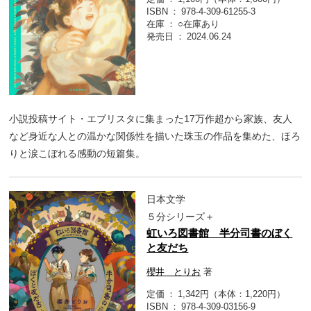
ISBN
978-4-309-61255-3
在庫
○在庫あり
発売日
2024.06.24
小説投稿サイト・エブリスタに集まった17万作超から家族、友人
など身近な人との温かな関係性を描いた珠玉の作品を集めた、ほろ
りと涙こぼれる感動の短篇集。
日本文学
５分シリーズ＋
虹いろ図書館 半分司書のぼく
と友だち
櫻井 とりお
著
定価
1,342円（本体：1,220円）
ISBN
978-4-309-03156-9