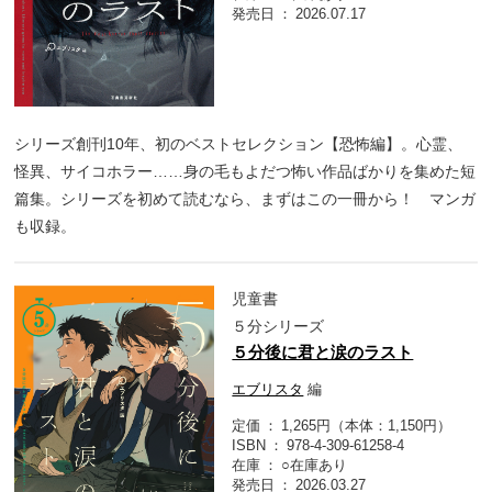
発売日
2026.07.17
シリーズ創刊10年、初のベストセレクション【恐怖編】。心霊、
怪異、サイコホラー……身の毛もよだつ怖い作品ばかりを集めた短
篇集。シリーズを初めて読むなら、まずはこの一冊から！ マンガ
も収録。
児童書
５分シリーズ
５分後に君と涙のラスト
エブリスタ
編
定価
1,265円（本体：1,150円）
ISBN
978-4-309-61258-4
在庫
○在庫あり
発売日
2026.03.27