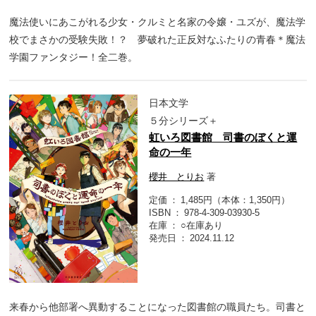
魔法使いにあこがれる少女・クルミと名家の令嬢・ユズが、魔法学
校でまさかの受験失敗！？ 夢破れた正反対なふたりの青春＊魔法
学園ファンタジー！全二巻。
日本文学
５分シリーズ＋
虹いろ図書館 司書のぼくと運
命の一年
櫻井 とりお
著
定価
1,485円（本体：1,350円）
ISBN
978-4-309-03930-5
在庫
○在庫あり
発売日
2024.11.12
来春から他部署へ異動することになった図書館の職員たち。司書と