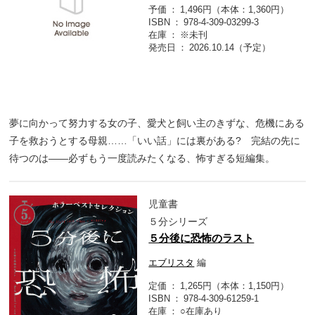
予価
1,496円（本体：1,360円）
ISBN
978-4-309-03299-3
在庫
※未刊
発売日
2026.10.14（予定）
夢に向かって努力する女の子、愛犬と飼い主のきずな、危機にある
子を救おうとする母親……「いい話」には裏がある? 完結の先に
待つのは――必ずもう一度読みたくなる、怖すぎる短編集。
児童書
５分シリーズ
５分後に恐怖のラスト
エブリスタ
編
定価
1,265円（本体：1,150円）
ISBN
978-4-309-61259-1
在庫
○在庫あり