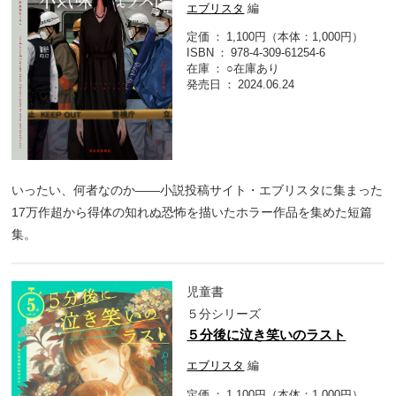
エブリスタ
編
定価
1,100円（本体：1,000円）
ISBN
978-4-309-61254-6
在庫
○在庫あり
発売日
2024.06.24
いったい、何者なのか――小説投稿サイト・エブリスタに集まった
17万作超から得体の知れぬ恐怖を描いたホラー作品を集めた短篇
集。
児童書
５分シリーズ
５分後に泣き笑いのラスト
エブリスタ
編
定価
1,100円（本体：1,000円）