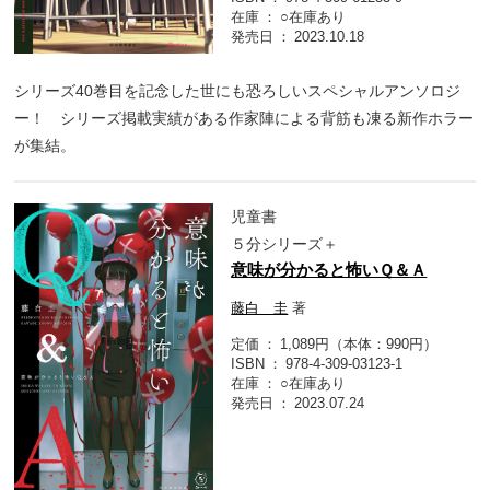
在庫
○在庫あり
発売日
2023.10.18
シリーズ40巻目を記念した世にも恐ろしいスペシャルアンソロジ
ー！ シリーズ掲載実績がある作家陣による背筋も凍る新作ホラー
が集結。
児童書
５分シリーズ＋
意味が分かると怖いＱ＆Ａ
藤白 圭
著
定価
1,089円（本体：990円）
ISBN
978-4-309-03123-1
在庫
○在庫あり
発売日
2023.07.24