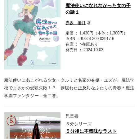
魔法使いになれなかった女の子
の話１
赤坂 優月
著
定価
1,430円（本体：1,300円）
ISBN
978-4-309-03917-6
在庫
○在庫あり
発売日
2024.10.03
魔法使いにあこがれる少女・クルミと名家の令嬢・ユズが、魔法学
校でまさかの受験失敗！？ 夢破れた正反対なふたりの青春＊魔法
学園ファンタジー！全二巻。
児童書
５分シリーズ
５分後に不気味なラスト