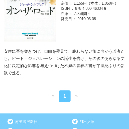
定価
1,155円（本体：1,050円）
ISBN
978-4-309-46334-6
在庫
△3週間～
発売日
2010.06.08
安住に否を突きつけ、自由を夢見て、終わらない旅に向かう若者た
ち。ビート・ジェネレーションの誕生を告げ、その後のあらゆる文
化に決定的な影響を与えつづけた不滅の青春の書が半世紀ぶりの新
訳で甦る。
«
1
»
河出書房新社
河出文庫