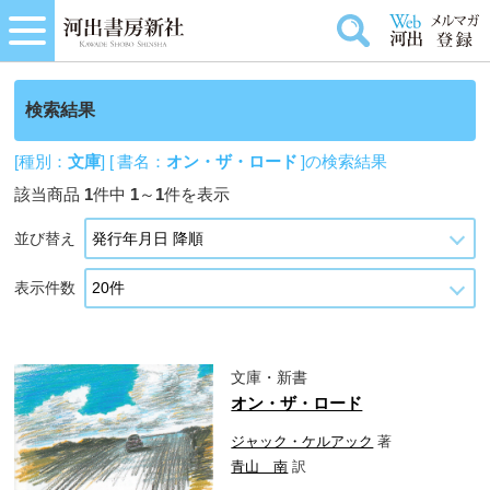
検索結果
[種別：
文庫
] [ 書名：
オン・ザ・ロード
]の検索結果
該当商品
1
件中
1
～
1
件を表示
並び替え
表示件数
文庫・新書
オン・ザ・ロード
ジャック・ケルアック
著
青山 南
訳