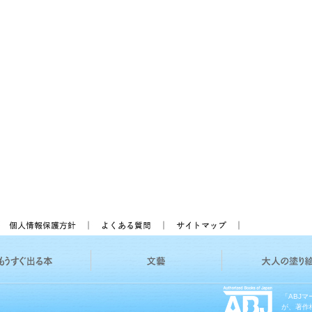
「ABJ
が、著作