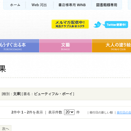
[種別：
文庫
] [ 書名：
ビューティフル・ボーイ
]
2
件中
1
～
2
件を表示 ｜ 表示件数
件
｜発行日の新しい順
｜
発行日の
次へ