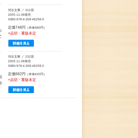
河出文庫 ／ 312頁
2005.11.08発売
ISBN 978-4-309-46258-5
定価748円
（本体680円）
出
×品切・重版未定
て
河出文庫 ／ 232頁
2005.11.08発売
ISBN 978-4-309-46259-2
定価682円
（本体620円）
四
×品切・重版未定
始