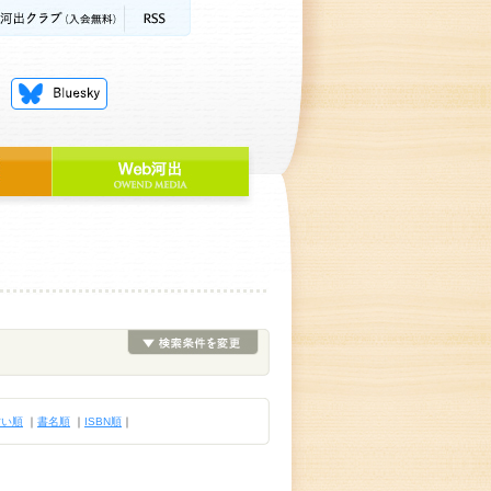
古い順
｜
書名順
｜
ISBN順
｜