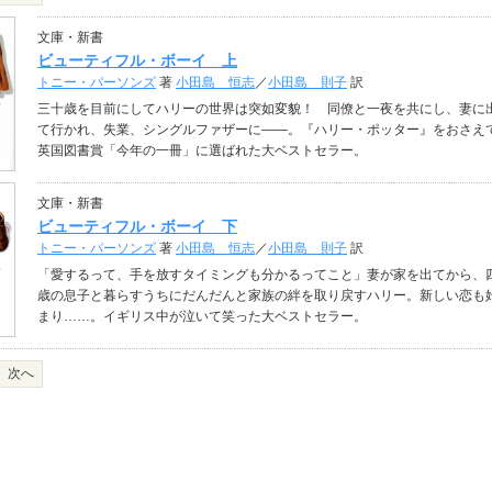
文庫・新書
ビューティフル・ボーイ 上
トニー・パーソンズ
著
小田島 恒志
／
小田島 則子
訳
三十歳を目前にしてハリーの世界は突如変貌！ 同僚と一夜を共にし、妻に
て行かれ、失業、シングルファザーに――。『ハリー・ポッター』をおさえ
英国図書賞「今年の一冊」に選ばれた大ベストセラー。
文庫・新書
ビューティフル・ボーイ 下
トニー・パーソンズ
著
小田島 恒志
／
小田島 則子
訳
「愛するって、手を放すタイミングも分かるってこと」妻が家を出てから、
歳の息子と暮らすうちにだんだんと家族の絆を取り戻すハリー。新しい恋も
まり……。イギリス中が泣いて笑った大ベストセラー。
次へ