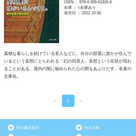
ISBN
978-4-309-41926-8
在庫
○在庫あり
発売日
2022.10.06
孤独な暮らしを続けている老人などに、自分の部屋に誰かが住んで
いるという妄想にとらわれる「幻の同居人」妄想という症状が現れ
ることがある。屋内の闇に秘められた心の闇をあぶりだす、名著の
文庫化。
«
1
»
河出書房新社
河出文庫