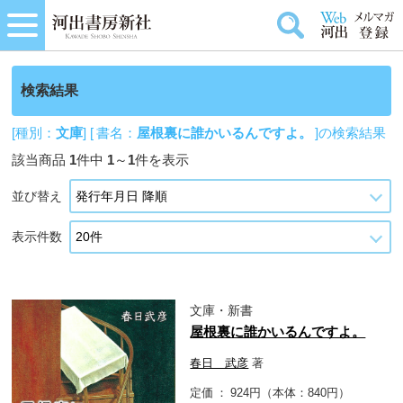
検索結果
[種別：
文庫
] [ 書名：
屋根裏に誰かいるんですよ。
]の検索結果
該当商品
1
件中
1
～
1
件を表示
並び替え
表示件数
文庫・新書
屋根裏に誰かいるんですよ。
春日 武彦
著
定価
924円（本体：840円）