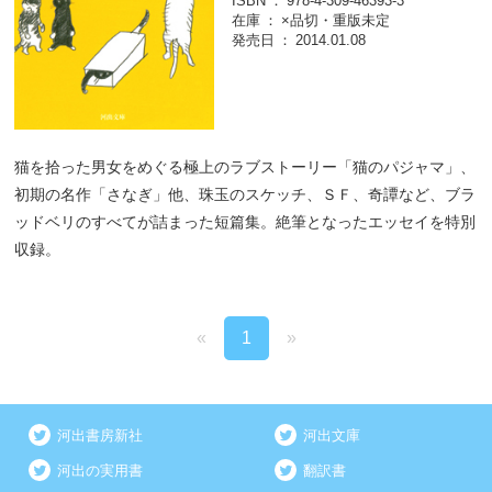
ISBN
978-4-309-46393-3
在庫
×品切・重版未定
発売日
2014.01.08
猫を拾った男女をめぐる極上のラブストーリー「猫のパジャマ」、
初期の名作「さなぎ」他、珠玉のスケッチ、ＳＦ、奇譚など、ブラ
ッドベリのすべてが詰まった短篇集。絶筆となったエッセイを特別
収録。
«
1
»
河出書房新社
河出文庫
河出の実用書
翻訳書