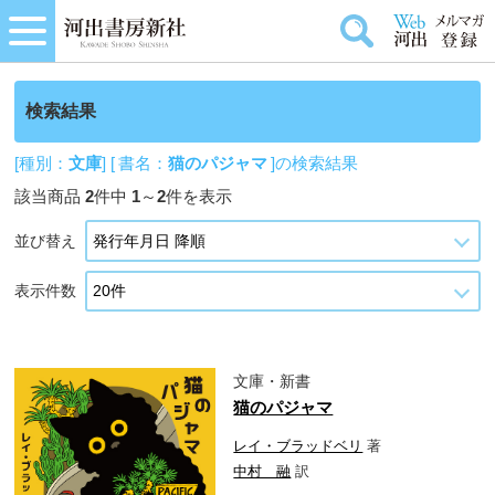
検索結果
[種別：
文庫
] [ 書名：
猫のパジャマ
]の検索結果
該当商品
2
件中
1
～
2
件を表示
並び替え
表示件数
文庫・新書
猫のパジャマ
レイ・ブラッドベリ
著
中村 融
訳