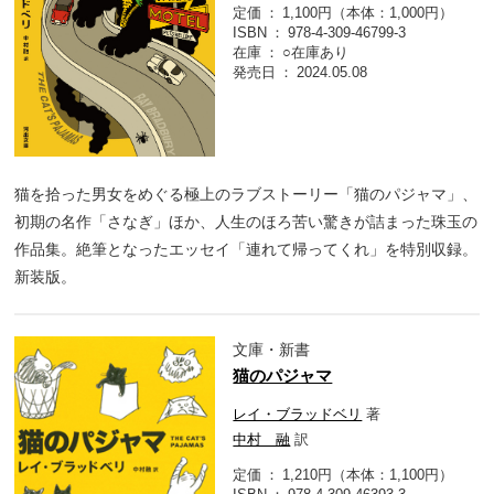
定価
1,100円（本体：1,000円）
ISBN
978-4-309-46799-3
在庫
○在庫あり
発売日
2024.05.08
猫を拾った男女をめぐる極上のラブストーリー「猫のパジャマ」、
初期の名作「さなぎ」ほか、人生のほろ苦い驚きが詰まった珠玉の
作品集。絶筆となったエッセイ「連れて帰ってくれ」を特別収録。
新装版。
文庫・新書
猫のパジャマ
レイ・ブラッドベリ
著
中村 融
訳
定価
1,210円（本体：1,100円）