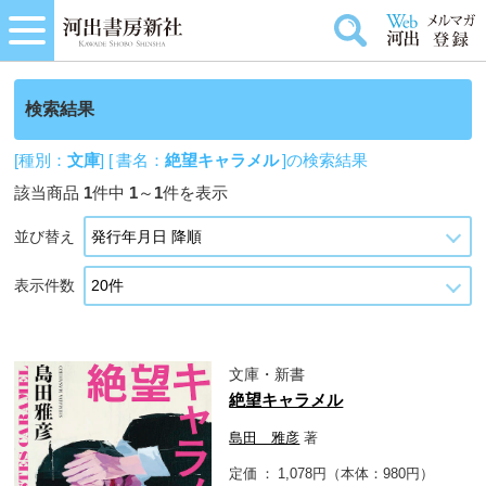
検索結果
[種別：
文庫
] [ 書名：
絶望キャラメル
]の検索結果
該当商品
1
件中
1
～
1
件を表示
並び替え
表示件数
文庫・新書
絶望キャラメル
島田 雅彦
著
定価
1,078円（本体：980円）