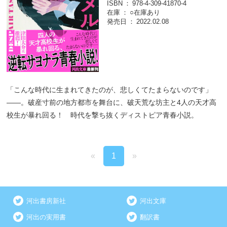
ISBN
978-4-309-41870-4
在庫
○在庫あり
発売日
2022.02.08
「こんな時代に生まれてきたのが、悲しくてたまらないのです」
――。破産寸前の地方都市を舞台に、破天荒な坊主と4人の天才高
校生が暴れ回る！ 時代を撃ち抜くディストピア青春小説。
«
1
»
河出書房新社
河出文庫
河出の実用書
翻訳書