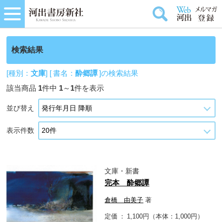
検索結果
[種別：
文庫
] [ 書名：
酔郷譚
]の検索結果
該当商品
1
件中
1
～
1
件を表示
並び替え
表示件数
文庫・新書
完本 酔郷譚
倉橋 由美子
著
定価
1,100円（本体：1,000円）