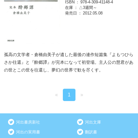
ISBN
978-4-309-41148-4
在庫
△3週間～
発売日
2012.05.08
孤高の文学者・倉橋由美子が遺した最後の連作短篇集『よもつひら
さか往還』と『酔郷譚』が完本になって初登場。主人公の慧君があ
の世とこの世を往還し、夢幻の世界で歓を尽くす。
«
1
»
河出書房新社
河出文庫
河出の実用書
翻訳書