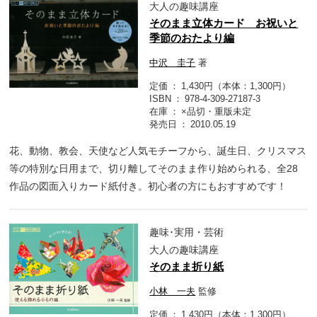
大人の趣味講座
そのまま立体カード お祝いと
季節のおたより編
中沢 圭子
著
定価
1,430円（本体：1,300円）
ISBN
978-4-309-27187-3
在庫
×品切・重版未定
発売日
2010.05.19
花、動物、教会、天使など人気モチーフから、誕生日、クリスマス
等の特別な日用まで、切り離してそのまま作り始められる、全28
作品の図面入りカード紙付き。初心者の方にもおすすめです！
趣味･実用・芸術
大人の趣味講座
そのまま折り紙
小林 一夫
監修
定価
1,430円（本体：1,300円）