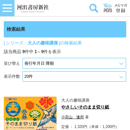
検索結果
[ シリーズ：
大人の趣味講座
]の検索結果
該当商品
9
件中
1
～
9
件を表示
並び替え
表示件数
大人の趣味講座
やさしいそのまま切り紙
小宮山 逢邦
著
定価
1,320円（本体：1,200円）