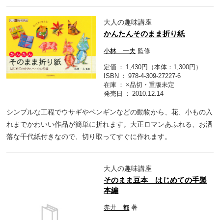
大人の趣味講座
かんたんそのまま折り紙
小林 一夫
監修
定価
1,430円（本体：1,300円）
ISBN
978-4-309-27227-6
在庫
×品切・重版未定
発売日
2010.12.14
シンプルな工程でウサギやペンギンなどの動物から、花、小もの入
れまでかわいい作品が簡単に折れます。大正ロマンあふれる、お洒
落な千代紙付きなので、切り取ってすぐに作れます。
大人の趣味講座
そのまま豆本 はじめての手製
本編
赤井 都
著