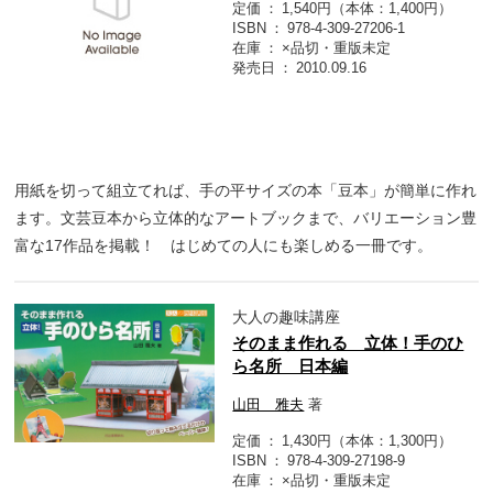
定価
1,540円（本体：1,400円）
ISBN
978-4-309-27206-1
在庫
×品切・重版未定
発売日
2010.09.16
用紙を切って組立てれば、手の平サイズの本「豆本」が簡単に作れ
ます。文芸豆本から立体的なアートブックまで、バリエーション豊
富な17作品を掲載！ はじめての人にも楽しめる一冊です。
大人の趣味講座
そのまま作れる 立体！手のひ
ら名所 日本編
山田 雅夫
著
定価
1,430円（本体：1,300円）
ISBN
978-4-309-27198-9
在庫
×品切・重版未定