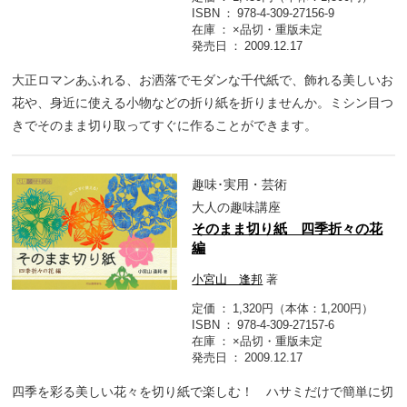
ISBN
978-4-309-27156-9
在庫
×品切・重版未定
発売日
2009.12.17
大正ロマンあふれる、お洒落でモダンな千代紙で、飾れる美しいお
花や、身近に使える小物などの折り紙を折りませんか。ミシン目つ
きでそのまま切り取ってすぐに作ることができます。
趣味･実用・芸術
大人の趣味講座
そのまま切り紙 四季折々の花
編
小宮山 逢邦
著
定価
1,320円（本体：1,200円）
ISBN
978-4-309-27157-6
在庫
×品切・重版未定
発売日
2009.12.17
四季を彩る美しい花々を切り紙で楽しむ！ ハサミだけで簡単に切