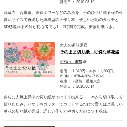
発売日
2010.08.19
浅草寺、合掌造、東京タワーなどの名所を、手のひらに載る程の可
愛いサイズで再現した紙模型の手作り本。優しい水彩のタッチと
3D感溢れる名所が初心者でも1～2時間で完成。実物用紙つき。
大人の趣味講座
そのまま切り紙 可憐な草花編
小宮山 逢邦
著
定価
1,320円（本体：1,200円）
ISBN
978-4-309-27191-0
在庫
×品切・重版未定
発売日
2010.06.14
さらに人気上昇中の切り紙がそのまま出来る！ 本から切り取って
折りたたみ、ハサミやカッターでカットするだけで驚くほど美しい
草花の切り紙が完成。詳しい作り方や切り方のコツも収録。