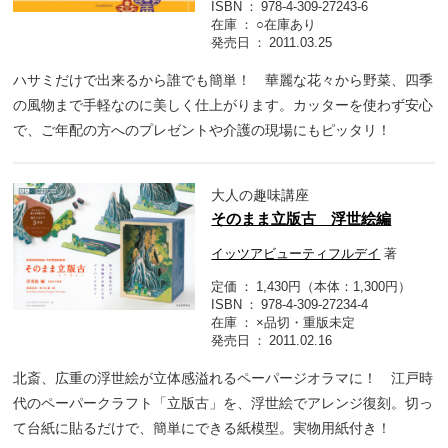
ISBN
978-4-309-27243-6
在庫
○在庫あり
発売日
2011.03.25
ハサミだけで出来るから誰でも簡単！ 華麗な花々から野菜、四季
の風物まで手軽なのに美しく仕上がります。カッターを使わず安心
で、ご年配の方へのプレゼントや介護の現場にもピッタリ！
大人の趣味講座
そのまま立版古 浮世絵編
イッツアビューティフルデイ
著
定価
1,430円（本体：1,300円）
ISBN
978-4-309-27234-4
在庫
×品切・重版未定
発売日
2011.02.16
北斎、広重の浮世絵が立体感溢れるペーパージオラマに！ 江戸時
代のペーパークラフト「立版古」を、浮世絵でアレンジ復刻。切っ
て台紙に貼るだけで、簡単にできる紙模型。実物用紙付き！