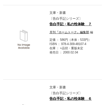
文庫・新書
〔告白手記シリーズ〕
告白手記・私の性体験 ７
月刊『ホームトーク』編集部
編
定価
586円（本体：533円）
ISBN
978-4-309-48107-4
在庫
×品切・重版未定
発売日
2000.02.04
文庫・新書
〔告白手記シリーズ〕
告白手記・私の性体験 ６