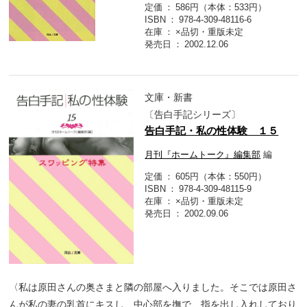
定価
586円（本体：533円）
ISBN
978-4-309-48116-6
在庫
×品切・重版未定
発売日
2002.12.06
文庫・新書
〔告白手記シリーズ〕
告白手記・私の性体験 １５
月刊『ホームトーク』編集部
編
定価
605円（本体：550円）
ISBN
978-4-309-48115-9
在庫
×品切・重版未定
発売日
2002.09.06
〈私は原田さんの奥さまと隣の部屋へ入りました。そこでは原田さ
んが私の妻の乳首にキスし、中心部を撫で、指を出し入れしており