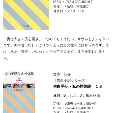
ISBN
978-4-309-48119-7
在庫
×品切・重版未定
発売日
2003.12.06
〈妻は大きく股を開き、「なめてちょうだい。オサネもよ」と言い
ます。田中君はむしゃぶりつくように妻の股間に顔をうめます。妻
は「ああ、気持ちいいわ」と言って悶えます〉３Ｐを楽しむ妻と
夫。
文庫・新書
〔告白手記シリーズ〕
告白手記・私の性体験 １８
月刊『ホームトーク』編集部
編
定価
605円（本体：550円）
ISBN
978-4-309-48118-0
在庫
×品切・重版未定