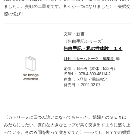
ました……交歓の二重奏です。各々が一つになりました〉―夫婦交
際の悦び！
文庫・新書
〔告白手記シリーズ〕
告白手記・私の性体験 １４
月刊『ホームトーク』編集部
編
定価
586円（本体：533円）
ISBN
978-4-309-48114-2
在庫
×品切・重版未定
発売日
2002.02.07
〈カトリーヌに四つん這いになってもらった。娼婦とのＳＥＸは、
みだらにしたい。真白な大きなヒップが高く突き出すように盛り上
っている。その谷間を割って突き立てた〉――パリ、ＮＹでの娼婦