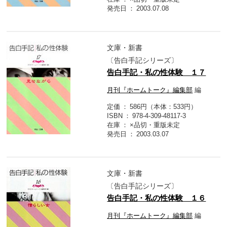
発売日
2003.07.08
文庫・新書
〔告白手記シリーズ〕
告白手記・私の性体験 １７
月刊『ホームトーク』編集部
編
定価
586円（本体：533円）
ISBN
978-4-309-48117-3
在庫
×品切・重版未定
発売日
2003.03.07
文庫・新書
〔告白手記シリーズ〕
告白手記・私の性体験 １６
月刊『ホームトーク』編集部
編