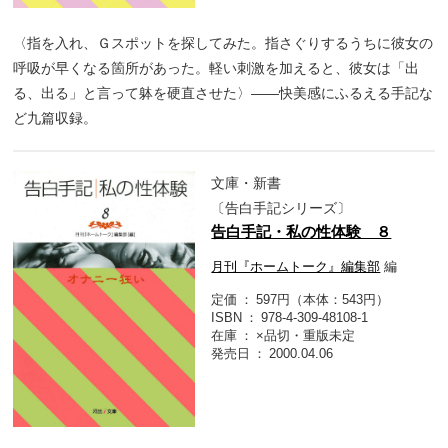
〈指を入れ、Ｇスポットを探してみた。指さぐりするうちに彼女の
呼吸が早くなる箇所があった。軽い刺激を加えると、彼女は「出
る、出る」と言って躰を硬直させた〉――快美感にふるえる手記な
ど九篇収録。
文庫・新書
〔告白手記シリーズ〕
告白手記・私の性体験 ８
月刊『ホームトーク』編集部
編
定価
597円（本体：543円）
ISBN
978-4-309-48108-1
在庫
×品切・重版未定
発売日
2000.04.06