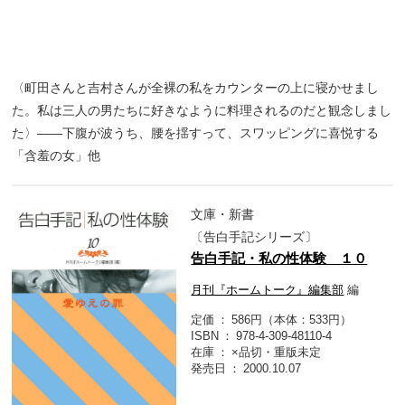
〈町田さんと吉村さんが全裸の私をカウンターの上に寝かせまし
た。私は三人の男たちに好きなように料理されるのだと観念しまし
た〉――下腹が波うち、腰を揺すって、スワッピングに喜悦する
「含羞の女」他
文庫・新書
〔告白手記シリーズ〕
告白手記・私の性体験 １０
月刊『ホームトーク』編集部
編
定価
586円（本体：533円）
ISBN
978-4-309-48110-4
在庫
×品切・重版未定
発売日
2000.10.07