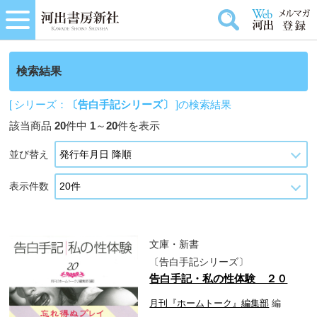
検索結果
[ シリーズ：
〔告白手記シリーズ〕
]の検索結果
該当商品
20
件中
1
～
20
件を表示
並び替え
表示件数
文庫・新書
〔告白手記シリーズ〕
告白手記・私の性体験 ２０
月刊『ホームトーク』編集部
編