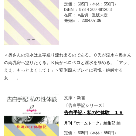
定価
605円（本体：550円）
ISBN
978-4-309-48120-3
在庫
×品切・重版未定
発売日
2004.07.06
＜奥さんの淫水は文字通り流れ出るのである。Ｏ氏が淫水を奥さん
の両乳房へ塗りたくる。Ｋ氏がペロペロと淫水を舐める。「アッ、
ええ、もっとよくして！」＞変則四人プレイに喜悦・絶叫する
女……。
文庫・新書
〔告白手記シリーズ〕
告白手記・私の性体験 １９
月刊『ホームトーク』編集部
編
定価
605円（本体：550円）