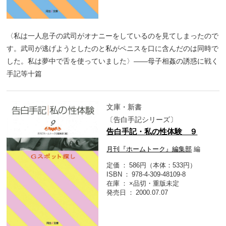
〈私は一人息子の武司がオナニーをしているのを見てしまったので
す。武司が逃げようとしたのと私がペニスを口に含んだのは同時で
した。私は夢中で舌を使っていました〉――母子相姦の誘惑に戦く
手記等十篇
文庫・新書
〔告白手記シリーズ〕
告白手記・私の性体験 ９
月刊『ホームトーク』編集部
編
定価
586円（本体：533円）
ISBN
978-4-309-48109-8
在庫
×品切・重版未定
発売日
2000.07.07