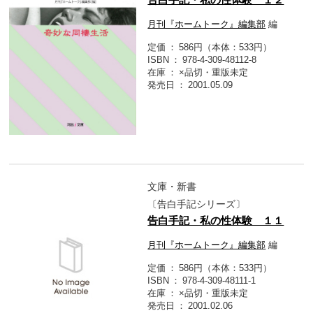
月刊『ホームトーク』編集部
編
定価
586円（本体：533円）
ISBN
978-4-309-48112-8
在庫
×品切・重版未定
発売日
2001.05.09
文庫・新書
〔告白手記シリーズ〕
告白手記・私の性体験 １１
月刊『ホームトーク』編集部
編
定価
586円（本体：533円）
ISBN
978-4-309-48111-1
在庫
×品切・重版未定
発売日
2001.02.06