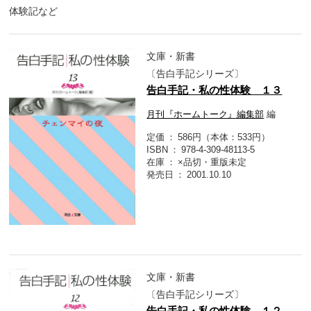
体験記など
文庫・新書
〔告白手記シリーズ〕
告白手記・私の性体験 １３
月刊『ホームトーク』編集部
編
定価
586円（本体：533円）
ISBN
978-4-309-48113-5
在庫
×品切・重版未定
発売日
2001.10.10
文庫・新書
〔告白手記シリーズ〕
告白手記・私の性体験 １２