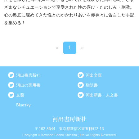
ざまなシチュエーションで享受された性の喜び・たのしみ・刺激。
心の奥底に秘めてきた性とのかかわりあいを赤裸々に告白した手記
を集める！
«
1
»
河出書房新社
河出文庫
河出の実用書
翻訳書
文藝
河出新書・人文書
Bluesky
〒162-8544 東京都新宿区東五軒町2-13
Copyright © Kawade Shobo Shinsha., Ltd. All Rights Reserved.