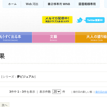
[ シリーズ：
夢ビジュアル
]
3
件中
1
～
3
件を表示 ｜ 表示件数
件
｜発行日の新しい順
｜
発行日の
次へ