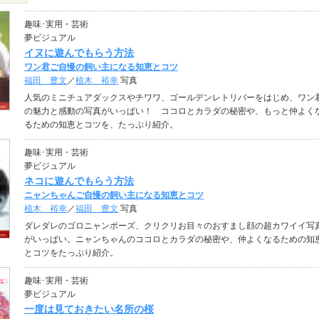
趣味･実用・芸術
夢ビジュアル
イヌに遊んでもらう方法
ワン君ご自慢の飼い主になる知恵とコツ
福田 豊文
／
植木 裕幸
写真
人気のミニチュアダックスやチワワ、ゴールデンレトリバーをはじめ、ワン
の魅力と感動の写真がいっぱい！ ココロとカラダの秘密や、もっと仲よく
るための知恵とコツを、たっぷり紹介。
趣味･実用・芸術
夢ビジュアル
ネコに遊んでもらう方法
ニャンちゃんご自慢の飼い主になる知恵とコツ
植木 裕幸
／
福田 豊文
写真
ダレダレのゴロニャンポーズ、クリクリお目々のおすまし顔の超カワイイ写
がいっぱい。ニャンちゃんのココロとカラダの秘密や、仲よくなるための知
とコツをたっぷり紹介。
趣味･実用・芸術
夢ビジュアル
一度は見ておきたい名所の桜