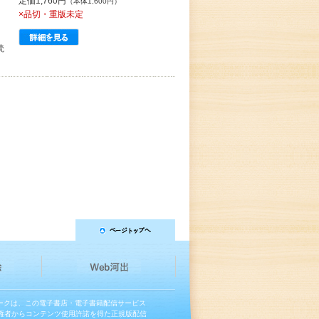
定価1,760円
（本体1,600円）
×品切・重版未定
読
マークは、この電子書店・電子書籍配信サービス
権者からコンテンツ使用許諾を得た正規版配信