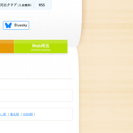
古い順
｜
書名順
｜
ISBN順
｜