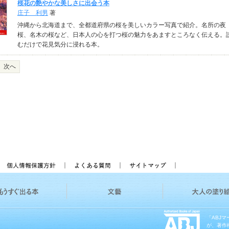
桜花の艶やかな美しさに出会う本
庄子 利男
著
沖縄から北海道まで、全都道府県の桜を美しいカラー写真で紹介。名所の夜
桜、名木の桜など、日本人の心を打つ桜の魅力をあますところなく伝える。
むだけで花見気分に浸れる本。
次へ
「ABJ
が、著作