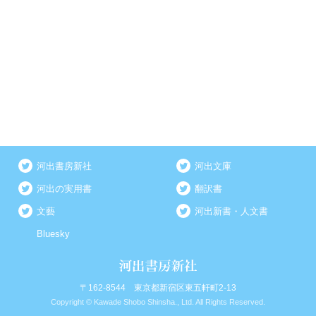
河出書房新社
河出文庫
河出の実用書
翻訳書
文藝
河出新書・人文書
Bluesky
〒162-8544 東京都新宿区東五軒町2-13
Copyright © Kawade Shobo Shinsha., Ltd. All Rights Reserved.