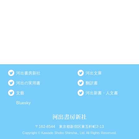
河出書房新社
河出文庫
河出の実用書
翻訳書
文藝
河出新書・人文書
Bluesky
〒162-8544 東京都新宿区東五軒町2-13
Copyright © Kawade Shobo Shinsha., Ltd. All Rights Reserved.