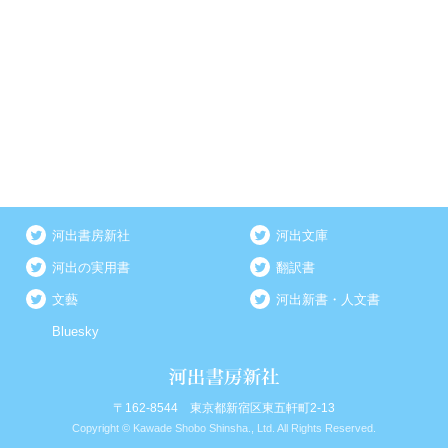
河出書房新社
河出文庫
河出の実用書
翻訳書
文藝
河出新書・人文書
Bluesky
〒162-8544 東京都新宿区東五軒町2-13
Copyright © Kawade Shobo Shinsha., Ltd. All Rights Reserved.