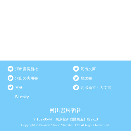
河出書房新社
河出文庫
河出の実用書
翻訳書
文藝
河出新書・人文書
Bluesky
〒162-8544 東京都新宿区東五軒町2-13
Copyright © Kawade Shobo Shinsha., Ltd. All Rights Reserved.