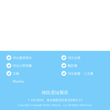
河出書房新社
河出文庫
河出の実用書
翻訳書
文藝
河出新書・人文書
Bluesky
〒162-8544 東京都新宿区東五軒町2-13
Copyright © Kawade Shobo Shinsha., Ltd. All Rights Reserved.