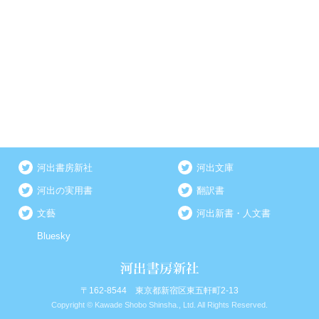
河出書房新社
河出文庫
河出の実用書
翻訳書
文藝
河出新書・人文書
Bluesky
〒162-8544 東京都新宿区東五軒町2-13
Copyright © Kawade Shobo Shinsha., Ltd. All Rights Reserved.