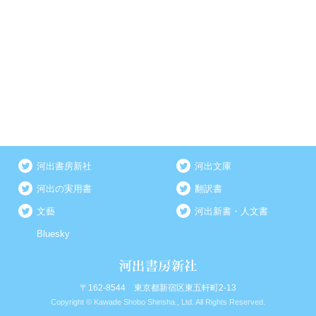
河出書房新社
河出文庫
河出の実用書
翻訳書
文藝
河出新書・人文書
Bluesky
〒162-8544 東京都新宿区東五軒町2-13
Copyright © Kawade Shobo Shinsha., Ltd. All Rights Reserved.