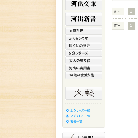
前へ
1
前へ
1