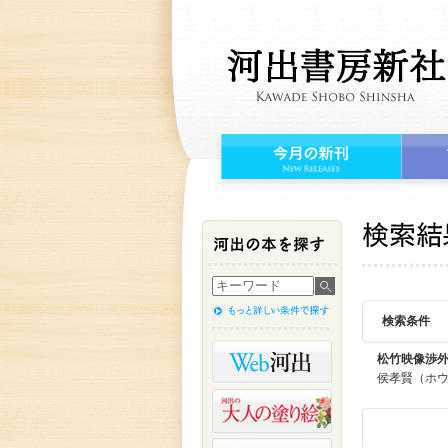
検索条件
松竹映像渉
侯孝賢（ホ