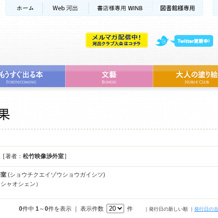
[ 著者：
松竹映像渉外室
]
外室
(ショウチクエイゾウショウガイシツ)
ウシャオシェン）
0
件中
1
～
0
件を表示 ｜ 表示件数
件
｜発行日の新しい順
｜
発行日の