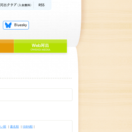
古い順
｜
書名順
｜
ISBN順
｜