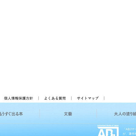
「ABJ
が、著作