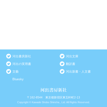
河出書房新社
河出文庫
河出の実用書
翻訳書
文藝
河出新書・人文書
Bluesky
〒162-8544 東京都新宿区東五軒町2-13
Copyright © Kawade Shobo Shinsha., Ltd. All Rights Reserved.