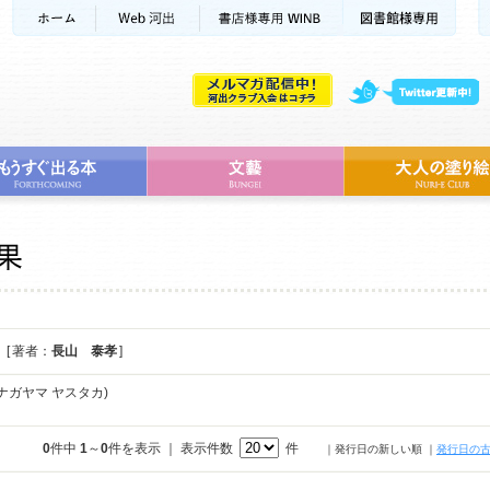
[ 著者：
長山 泰孝
]
ナガヤマ ヤスタカ)
0
件中
1
～
0
件を表示 ｜ 表示件数
件
｜発行日の新しい順
｜
発行日の