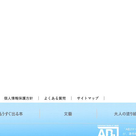
「ABJ
が、著作