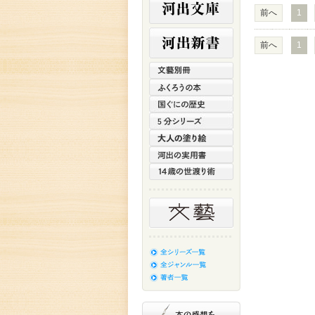
前へ
1
前へ
1