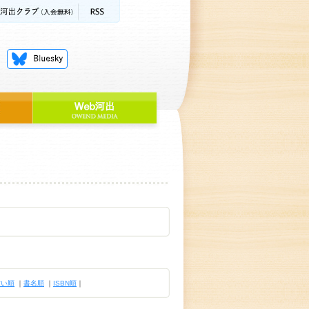
古い順
｜
書名順
｜
ISBN順
｜