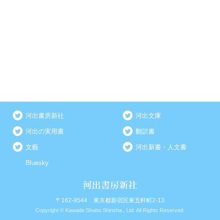
河出書房新社
河出文庫
河出の実用書
翻訳書
文藝
河出新書・人文書
Bluesky
〒162-8544 東京都新宿区東五軒町2-13
Copyright © Kawade Shobo Shinsha., Ltd. All Rights Reserved.