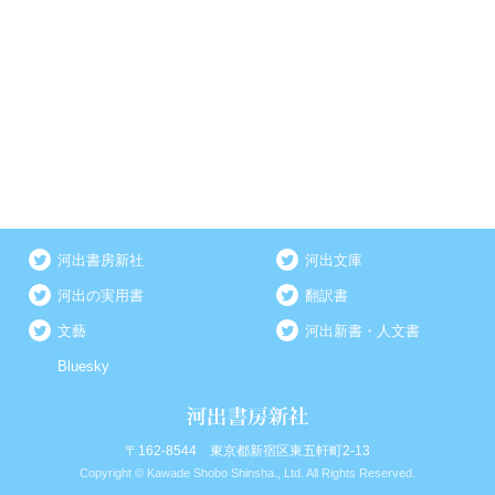
河出書房新社
河出文庫
河出の実用書
翻訳書
文藝
河出新書・人文書
Bluesky
〒162-8544 東京都新宿区東五軒町2-13
Copyright © Kawade Shobo Shinsha., Ltd. All Rights Reserved.