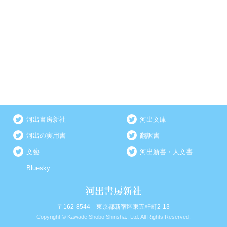
河出書房新社
河出文庫
河出の実用書
翻訳書
文藝
河出新書・人文書
Bluesky
〒162-8544 東京都新宿区東五軒町2-13
Copyright © Kawade Shobo Shinsha., Ltd. All Rights Reserved.