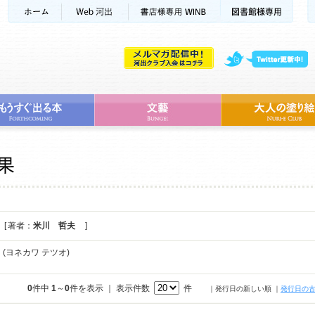
[ 著者：
米川 哲夫
]
夫
(ヨネカワ テツオ)
0
件中
1
～
0
件を表示 ｜ 表示件数
件
｜発行日の新しい順
｜
発行日の