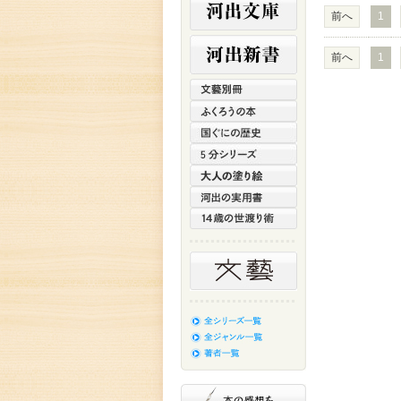
前へ
1
前へ
1