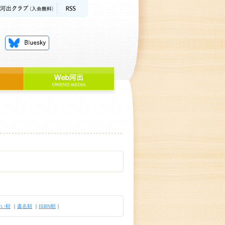
古い順
｜
書名順
｜
ISBN順
｜