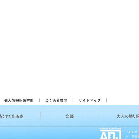
「ABJ
が、著作