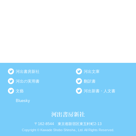
河出書房新社
河出文庫
河出の実用書
翻訳書
文藝
河出新書・人文書
Bluesky
〒162-8544 東京都新宿区東五軒町2-13
Copyright © Kawade Shobo Shinsha., Ltd. All Rights Reserved.