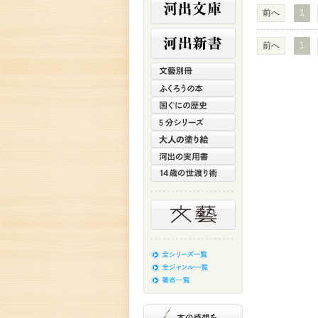
前へ
1
前へ
1