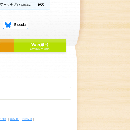
古い順
｜
書名順
｜
ISBN順
｜