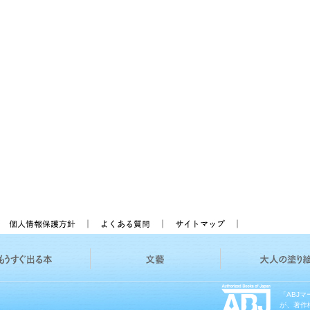
「ABJ
が、著作