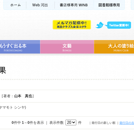
[ 著者：
山本 真也
]
ヤマモト シンヤ)
0
件中
1
～
0
件を表示 ｜ 表示件数
件
｜発行日の新しい順
｜
発行日の