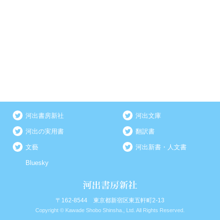
河出書房新社
河出文庫
河出の実用書
翻訳書
文藝
河出新書・人文書
Bluesky
〒162-8544 東京都新宿区東五軒町2-13
Copyright © Kawade Shobo Shinsha., Ltd. All Rights Reserved.