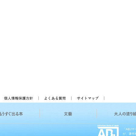
「ABJ
が、著作