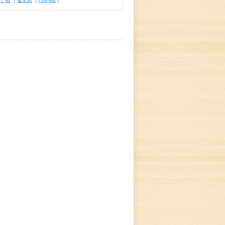
古い順
｜
書名順
｜
ISBN順
｜