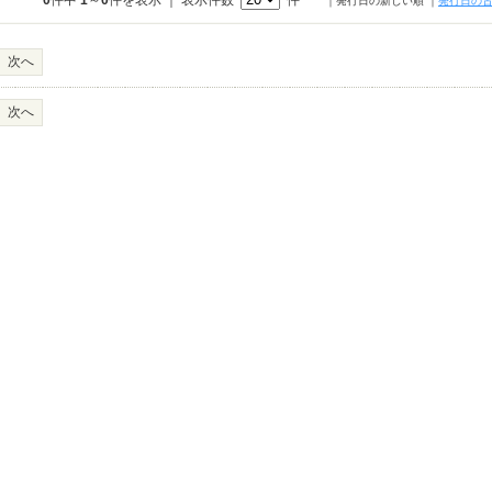
0
件中
1
～
0
件を表示 ｜ 表示件数
件
｜発行日の新しい順
｜
発行日の
次へ
次へ