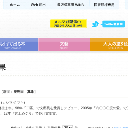
[ 著者：
鹿島田 真希
]
希
(カシマダ マキ)
京都生まれ。98年『二匹』で文藝賞を受賞しデビュー。2005年『六〇〇〇度の愛』
、12年『冥土めぐり』で芥川賞受賞。