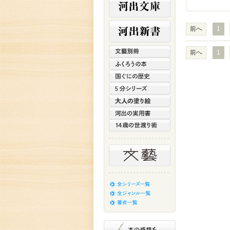
前へ
1
前へ
1